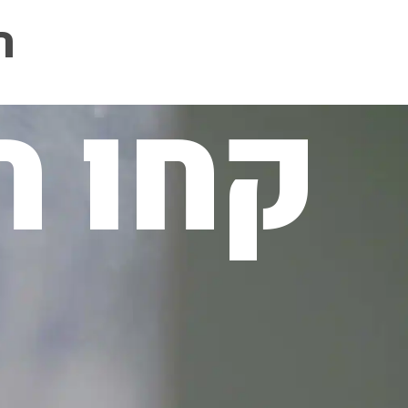
ה
קחו ח