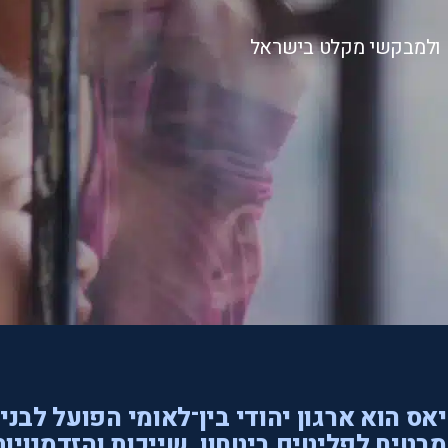
ם ולמבקשי מקלט בישראל
אס הוא ארגון יהודי בין־לאומי הפועל לבני
בטיח לפליטים ביטחון, שייכות והזדמנויות