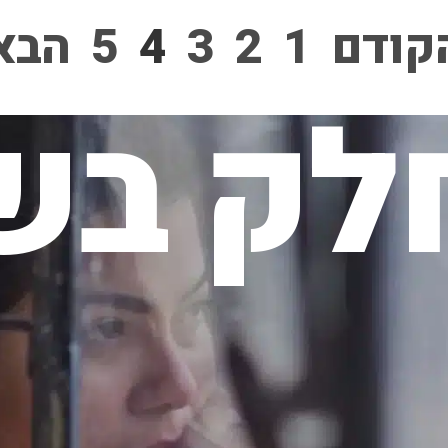
קודם
1
2
3
4
5
הבא
לק בשי