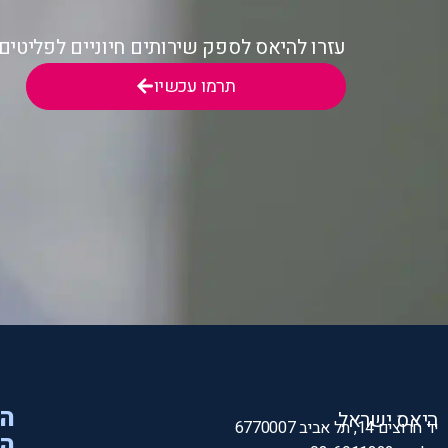
עזרו להיאס לספק שירותים חיוניים לפליטי
תרמו עכשיו
הי
היאס ישראל
יד חרוצים 14, תל אביב 6770007
המ