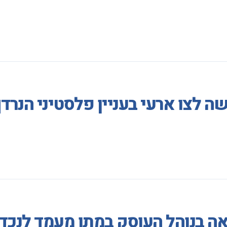
 לצו ארעי בעניין פלסטיני הנרדף
אה בנוהל העוסק במתן מעמד לנכד