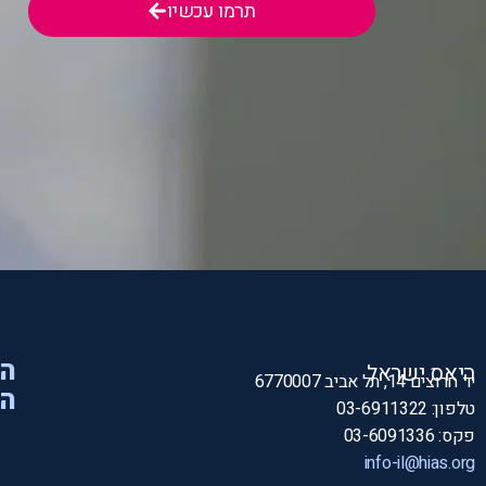
תרמו עכשיו
הי
היאס ישראל
יד חרוצים 14, תל אביב 6770007
המ
טלפון: 03-6911322
פקס: 03-6091336
info-il@hias.org