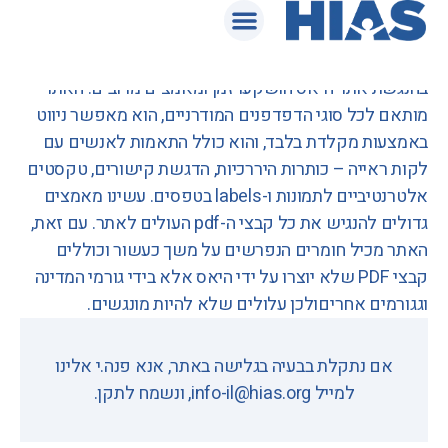
הצהרת נגישות
בהנגשת אתר היאס הושקעו זמן ומאמצים מרובים. האתר
מותאם לכל סוגי הדפדפנים המודרניים, הוא מאפשר ניווט
באמצעות מקלדת בלבד, והוא כולל התאמות לאנשים עם
לקות ראייה – כותרות היררכיות, הדגשת קישורים, טקסטים
אלטרנטיביים לתמונות ו-labels בטפסים. עשינו מאמצים
גדולים להנגיש את כל קבצי ה-pdf העולים לאתר. עם זאת,
האתר מכיל חומרים הנפרשים על משך כעשור וכוללים
קבצי PDF שלא יוצרו על ידי היאס אלא בידי גורמי המדינה
וגגורמים אחריםולכן עלולים שלא להיות מונגשים.
אם נתקלת בבעיה בגלישה באתר, אנא פנה.י אלינו
למייל info-il@hias.org, ונשמח לתקן.