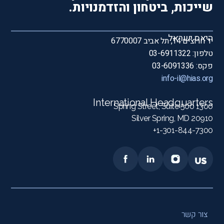
שייכות, ביטחון והזדמנויות.
היאס ישראל
יד חרוצים 14, תל אביב 6770007
טלפון: 03-6911322
פקס: 03-6091336
info-il@hias.org
International Headquarters
1300 Spring Street, Suite 500
Silver Spring, MD 20910
1-301-844-7300+
צור קשר