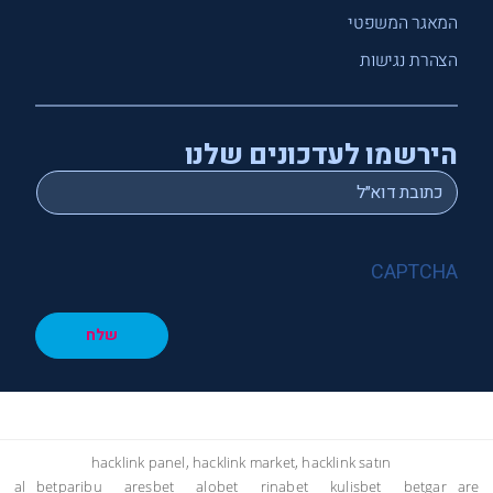
המאגר המשפטי
הצהרת נגישות
הירשמו לעדכונים שלנו
*
Email
CAPTCHA
שלח
hacklink panel, hacklink market, hacklink satın
al
betparibu
aresbet
alobet
rinabet
kulisbet
betgar
are