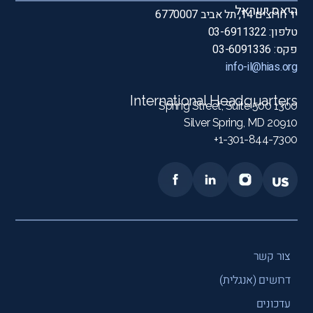
היאס ישראל
יד חרוצים 14, תל אביב 6770007
טלפון: 03-6911322
פקס: 03-6091336
info-il@hias.org
International Headquarters
1300 Spring Street, Suite 500
Silver Spring, MD 20910
1-301-844-7300+
צור קשר
דרושים (אנגלית)
עדכונים