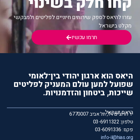
קחו חלק בשינוי
עזרו להיאס לספק שירותים חיוניים לפליטים ולמבקשי
מקלט בישראל
תרמו עכשיו
היאס הוא ארגון יהודי בין־לאומי
שפועל למען עולם המעניק לפליטים
שייכות, ביטחון והזדמנויות.
היאס ישראל
יד חרוצים 14, תל אביב 6770007
טלפון: 03-6911322
פקס: 03-6091336
info-il@hias.org