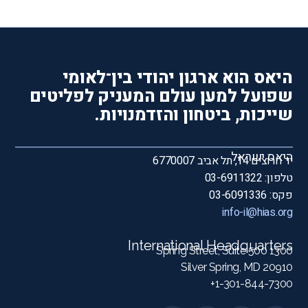
היאס הוא ארגון יהודי בין־לאומי
שפועל למען עולם המעניק לפליטים
שייכות, ביטחון והזדמנויות.
היאס ישראל
יד חרוצים 14, תל אביב 6770007
טלפון: 03-6911322
פקס: 03-6091336
info-il@hias.org
International Headquarters
1300 Spring Street, Suite 500
Silver Spring, MD 20910
1-301-844-7300+