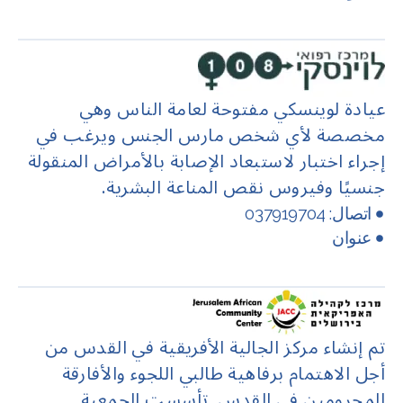
عيادة لوينسكي مفتوحة لعامة الناس وهي
مخصصة لأي شخص مارس الجنس ويرغب في
إجراء اختبار لاستبعاد الإصابة بالأمراض المنقولة
جنسيًا وفيروس نقص المناعة البشرية.
اتصال: 037919704
عنوان
تم إنشاء مركز الجالية الأفريقية في القدس من
أجل الاهتمام برفاهية طالبي اللجوء والأفارقة
المحرومين في القدس. تأسست الجمعية