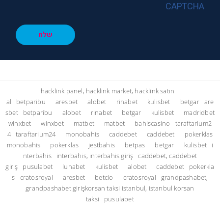
CAPTCHA
שלח
hacklink panel, hacklink market, hacklink satın
al
betparibu
aresbet
alobet
rinabet
kulisbet
betgar
are
sbet
betparibu
alobet
rinabet
betgar
kulisbet
madridbet
winxbet
winxbet
matbet
matbet
bahiscasino
taraftarium2
4
taraftarium24
monobahis
caddebet
caddebet
pokerklas
monobahis
pokerklas
jestbahis
betpas
betgar
kulisbet
i
nterbahis
interbahis, interbahis giriş
caddebet, caddebet
giriş
pusulabet
lunabet
kulisbet
alobet
caddebet
pokerkla
s
cratosroyal
aresbet
betcio
cratosroyal
grandpashabet,
grandpashabet giriş
korsan taksi istanbul, istanbul korsan
taksi
pusulabet