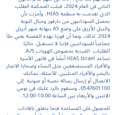
الثاني في العام 2024، قبلت المحكمة الطلب
الذي تقدمت به منظمة HIAS، وأمرت بأن
يحصل السودانيون من دارفور وجبال النوبة
والنيل الأزرق على وضع A5 بنهاية شهر أبريل
2024. لذلك، وبما أن فوزنا بهذه القضية يعني حلاً
جماعياً للسودانيين فإننا لا نستقبل حاليًا
الطلبات الفردية بخصوص الهويات A/5.
تساعد HIAS Israel أيضًا في قانون الأسرة
والأفراد المستضعفين مثل النساء وضحايا الاتجار
بالبشر والأفراد المثليين. للأسئلة، يمكنك
الاتصال أو إرسال رسالة نصية أو صوتية إلى
0547601100، وسنقوم بالرد عليك في يومي
الاثنين والأربعاء بين الساعة 10:00-12:00.
للحصول على المساعدة فيما يتعلق بافادات