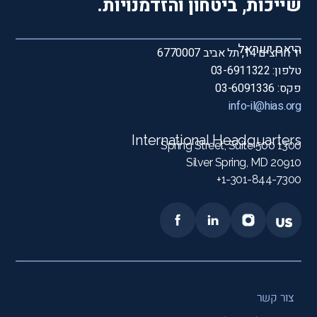
שייכות, ביטחון והזדמנויות.
היאס ישראל
יד חרוצים 14, תל אביב 6770007
טלפון: 03-6911322
פקס: 03-6091336
info-il@hias.org
International Headquarters
1300 Spring Street, Suite 500
Silver Spring, MD 20910
1-301-844-7300+
צור קשר