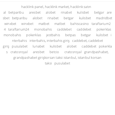
hacklink panel, hacklink market, hacklink satın
al
betparibu
aresbet
alobet
rinabet
kulisbet
betgar
are
sbet
betparibu
alobet
rinabet
betgar
kulisbet
madridbet
winxbet
winxbet
matbet
matbet
bahiscasino
taraftarium2
4
taraftarium24
monobahis
caddebet
caddebet
pokerklas
monobahis
pokerklas
jestbahis
betpas
betgar
kulisbet
i
nterbahis
interbahis, interbahis giriş
caddebet, caddebet
giriş
pusulabet
lunabet
kulisbet
alobet
caddebet
pokerkla
s
cratosroyal
aresbet
betcio
cratosroyal
grandpashabet,
grandpashabet giriş
korsan taksi istanbul, istanbul korsan
taksi
pusulabet