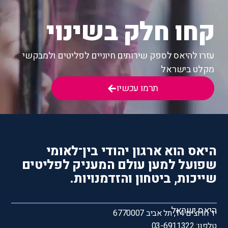
קחו חלק בשינוי
עזרו להיאס לספק שירותים חיוניים לפליטים ולמבקשי
מקלט בישראל
תרמו עכשיו
היאס הוא ארגון יהודי בין־לאומי
שפועל למען עולם המעניק לפליטים
שייכות, ביטחון והזדמנויות.
היאס ישראל
יד חרוצים 14, תל אביב 6770007
טלפון: 03-6911322