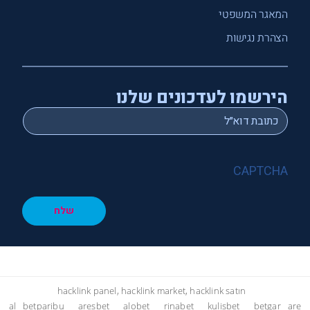
המאגר המשפטי
הצהרת נגישות
הירשמו לעדכונים שלנו
*
Email
CAPTCHA
שלח
hacklink panel, hacklink market, hacklink satın
al
betparibu
aresbet
alobet
rinabet
kulisbet
betgar
are