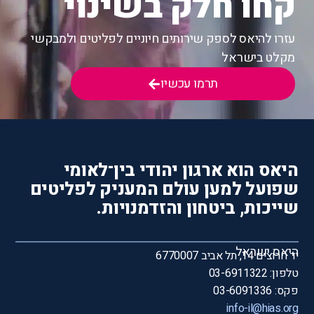
קחו חלק בשינוי
עזרו להיאס לספק שירותים חיוניים לפליטים ולמבקשי
מקלט בישראל
תרמו עכשיו
היאס הוא ארגון יהודי בין־לאומי
שפועל למען עולם המעניק לפליטים
שייכות, ביטחון והזדמנויות.
היאס ישראל
יד חרוצים 14, תל אביב 6770007
טלפון: 03-6911322
פקס: 03-6091336
info-il@hias.org