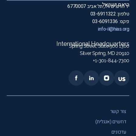
היאס ישראל
יד חרוצים 14, תל אביב 6770007
טלפון: 03-6911322
פקס: 03-6091336
info-il@hias.org
International Headquarters
1300 Spring Street, Suite 500
Silver Spring, MD 20910
1-301-844-7300+
צור קשר
דרושים (אנגלית)
עדכונים