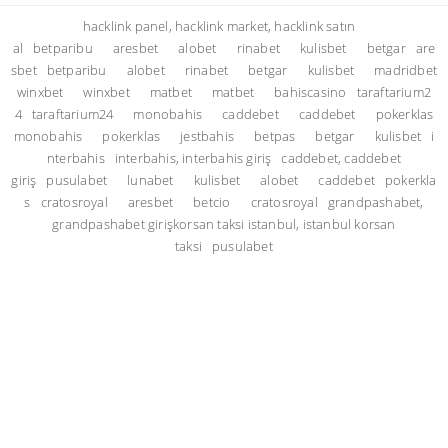
hacklink panel, hacklink market, hacklink satın
al
betparibu
aresbet
alobet
rinabet
kulisbet
betgar
are
sbet
betparibu
alobet
rinabet
betgar
kulisbet
madridbet
winxbet
winxbet
matbet
matbet
bahiscasino
taraftarium2
4
taraftarium24
monobahis
caddebet
caddebet
pokerklas
monobahis
pokerklas
jestbahis
betpas
betgar
kulisbet
i
nterbahis
interbahis, interbahis giriş
caddebet, caddebet
giriş
pusulabet
lunabet
kulisbet
alobet
caddebet
pokerkla
s
cratosroyal
aresbet
betcio
cratosroyal
grandpashabet,
grandpashabet giriş
korsan taksi istanbul, istanbul korsan
taksi
pusulabet