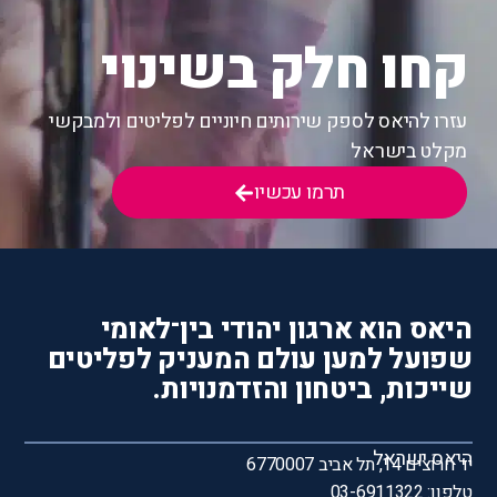
קחו חלק בשינוי
עזרו להיאס לספק שירותים חיוניים לפליטים ולמבקשי
מקלט בישראל
תרמו עכשיו
היאס הוא ארגון יהודי בין־לאומי
שפועל למען עולם המעניק לפליטים
שייכות, ביטחון והזדמנויות.
היאס ישראל
יד חרוצים 14, תל אביב 6770007
טלפון: 03-6911322