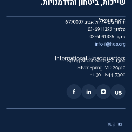
שייכות, ביטחון והזדמנויות.
היאס ישראל
יד חרוצים 14, תל אביב 6770007
טלפון: 03-6911322
פקס: 03-6091336
info-il@hias.org
International Headquarters
1300 Spring Street, Suite 500
Silver Spring, MD 20910
1-301-844-7300+
צור קשר