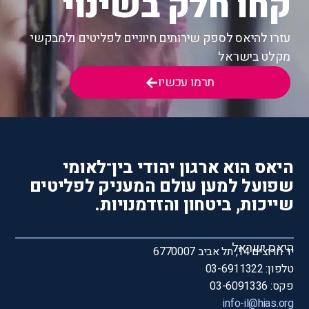
קחו חלק בשינוי
עזרו להיאס לספק שירותים חיוניים לפליטים ולמבקשי
מקלט בישראל
תרמו עכשיו
היאס הוא ארגון יהודי בין־לאומי
שפועל למען עולם המעניק לפליטים
שייכות, ביטחון והזדמנויות.
היאס ישראל
יד חרוצים 14, תל אביב 6770007
טלפון: 03-6911322
פקס: 03-6091336
info-il@hias.org