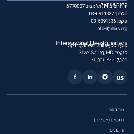
היאס ישראל
יד חרוצים 14, תל אביב 6770007
טלפון: 03-6911322
פקס: 03-6091336
info-il@hias.org
International Headquarters
1300 Spring Street, Suite 500
Silver Spring, MD 20910
1-301-844-7300+
צור קשר
דרושים (אנגלית)
עדכונים