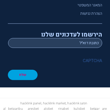
המאגר המשפטי
הצהרת נגישות
הירשמו לעדכונים שלנו
*
Email
CAPTCHA
שלח
hacklink panel, hacklink market, hacklink satın
al
betparibu
aresbet
alobet
rinabet
kulisbet
betgar
are