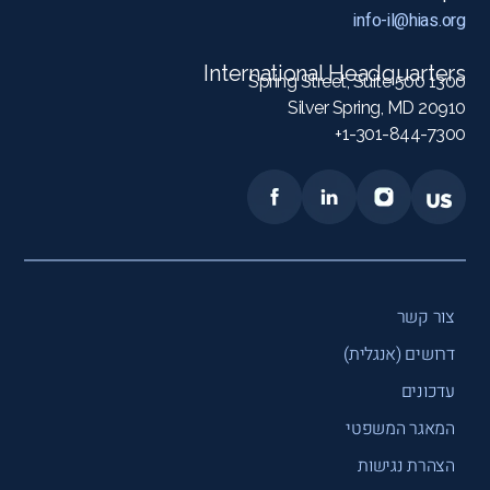
info-il@hias.org
International Headquarters
1300 Spring Street, Suite 500
Silver Spring, MD 20910
1-301-844-7300+
צור קשר
דרושים (אנגלית)
עדכונים
המאגר המשפטי
הצהרת נגישות