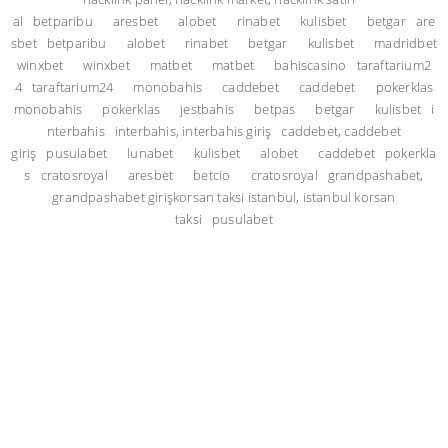
al
betparibu
aresbet
alobet
rinabet
kulisbet
betgar
are
sbet
betparibu
alobet
rinabet
betgar
kulisbet
madridbet
winxbet
winxbet
matbet
matbet
bahiscasino
taraftarium2
4
taraftarium24
monobahis
caddebet
caddebet
pokerklas
monobahis
pokerklas
jestbahis
betpas
betgar
kulisbet
i
nterbahis
interbahis, interbahis giriş
caddebet, caddebet
giriş
pusulabet
lunabet
kulisbet
alobet
caddebet
pokerkla
s
cratosroyal
aresbet
betcio
cratosroyal
grandpashabet,
grandpashabet giriş
korsan taksi istanbul, istanbul korsan
taksi
pusulabet