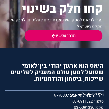
קחו חלק בשינוי
עזרו להיאס לספק שירותים חיוניים לפליטים ולמבקשי
מקלט בישראל
תרמו עכשיו
היאס הוא ארגון יהודי בין־לאומי
שפועל למען עולם המעניק לפליטים
שייכות, ביטחון והזדמנויות.
היאס ישראל
יד חרוצים 14, תל אביב 6770007
טלפון: 03-6911322
פקס: 03-6091336