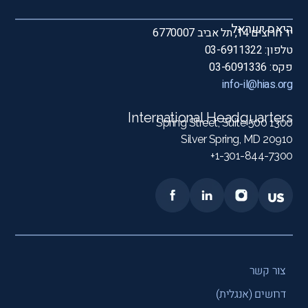
היאס ישראל
יד חרוצים 14, תל אביב 6770007
טלפון: 03-6911322
פקס: 03-6091336
info-il@hias.org
International Headquarters
1300 Spring Street, Suite 500
Silver Spring, MD 20910
1-301-844-7300+
צור קשר
דרושים (אנגלית)