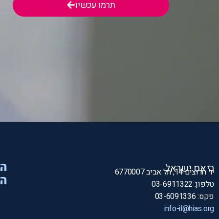
תרמו עכשיו
הי
היאס ישראל
יד חרוצים 14, תל אביב 6770007
המ
טלפון: 03-6911322
פקס: 03-6091336
info-il@hias.org