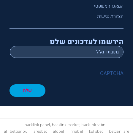
המאגר המשפטי
הצהרת נגישות
הירשמו לעדכונים שלנו
*
Email
CAPTCHA
שלח
hacklink panel, hacklink market, hacklink satın
al
betparibu
aresbet
alobet
rinabet
kulisbet
betgar
are