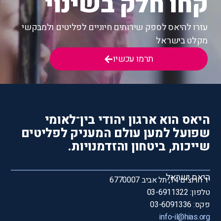
קחו חלק בשינוי
עזרו להיאס לספק שירותים חיוניים לפליטים ולמבקשי
מקלט בישראל
תרמו עכשיו
היאס הוא ארגון יהודי בין־לאומי
שפועל למען עולם המעניק לפליטים
שייכות, ביטחון והזדמנויות.
היאס ישראל
יד חרוצים 14, תל אביב 6770007
טלפון: 03-6911322
פקס: 03-6091336
info-il@hias.org