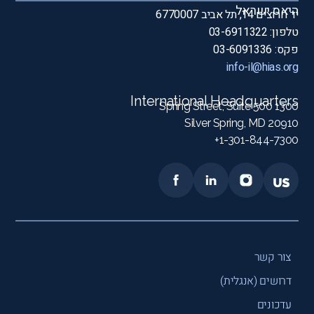
היאס ישראל
יד חרוצים 14, תל אביב 6770007
טלפון: 03-6911322
פקס: 03-6091336
info-il@hias.org
International Headquarters
1300 Spring Street, Suite 500
Silver Spring, MD 20910
1-301-844-7300+
צור קשר
דרושים (אנגלית)
עדכונים