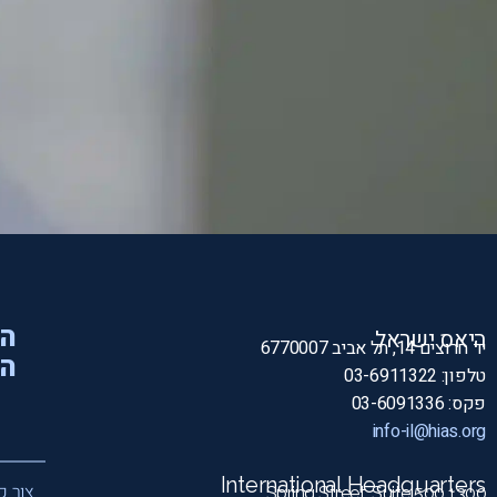
הי
היאס ישראל
יד חרוצים 14, תל אביב 6770007
המ
טלפון: 03-6911322
פקס: 03-6091336
info-il@hias.org
International Headquarters
צור ק
1300 Spring Street, Suite 500