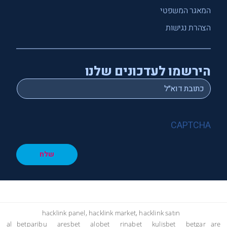
המאגר המשפטי
הצהרת נגישות
הירשמו לעדכונים שלנו
*
Email
CAPTCHA
שלח
hacklink panel, hacklink market, hacklink satın
al
betparibu
aresbet
alobet
rinabet
kulisbet
betgar
are