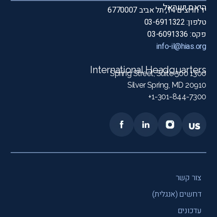
היאס ישראל
יד חרוצים 14, תל אביב 6770007
טלפון: 03-6911322
פקס: 03-6091336
info-il@hias.org
International Headquarters
1300 Spring Street, Suite 500
Silver Spring, MD 20910
1-301-844-7300+
צור קשר
דרושים (אנגלית)
עדכונים