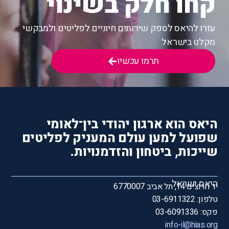
קחו חלק בשינוי
עזרו להיאס לספק שירותים חיוניים לפליטים ולמבקשי
מקלט בישראל
תרמו עכשיו
היאס הוא ארגון יהודי בין־לאומי
שפועל למען עולם המעניק לפליטים
שייכות, ביטחון והזדמנויות.
היאס ישראל
יד חרוצים 14, תל אביב 6770007
טלפון: 03-6911322
פקס: 03-6091336
info-il@hias.org