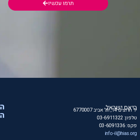
תרמו עכשיו
הי
היאס ישראל
יד חרוצים 14, תל אביב 6770007
המ
טלפון: 03-6911322
פקס: 03-6091336
info-il@hias.org