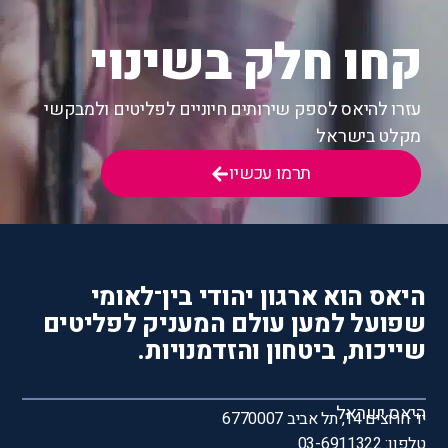
קחו חלק בשינוי
עזרו להיאס לספק שירותים חיוניים לפליטים ולמבקשי
מקלט בישראל
תרמו עכשיו
היאס הוא ארגון יהודי בין־לאומי
שפועל למען עולם המעניק לפליטים
שייכות, ביטחון והזדמנויות.
היאס ישראל
יד חרוצים 14, תל אביב 6770007
טלפון: 03-6911322