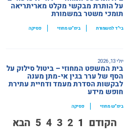
על הותרת מבקשי מקלט מאריתריאה
תומכי משטר במשמורת
,
,
בי"ד למשמורת
בימ"ש מחוזי
פסיקה
יולי 13, 2026
בית המשפט המחוזי – ביטול סילוק על
הסף של ערר בגין אי-מתן מענה
לבקשות הסדרת מעמד ודחיית עתירת
חופש מידע
,
בימ"ש מחוזי
פסיקה
הקודם
1
2
3
4
5
הבא