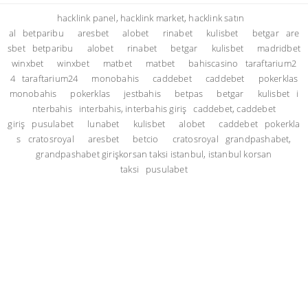
hacklink panel, hacklink market, hacklink satın
al
betparibu
aresbet
alobet
rinabet
kulisbet
betgar
are
sbet
betparibu
alobet
rinabet
betgar
kulisbet
madridbet
winxbet
winxbet
matbet
matbet
bahiscasino
taraftarium2
4
taraftarium24
monobahis
caddebet
caddebet
pokerklas
monobahis
pokerklas
jestbahis
betpas
betgar
kulisbet
i
nterbahis
interbahis, interbahis giriş
caddebet, caddebet
giriş
pusulabet
lunabet
kulisbet
alobet
caddebet
pokerkla
s
cratosroyal
aresbet
betcio
cratosroyal
grandpashabet,
grandpashabet giriş
korsan taksi istanbul, istanbul korsan
taksi
pusulabet