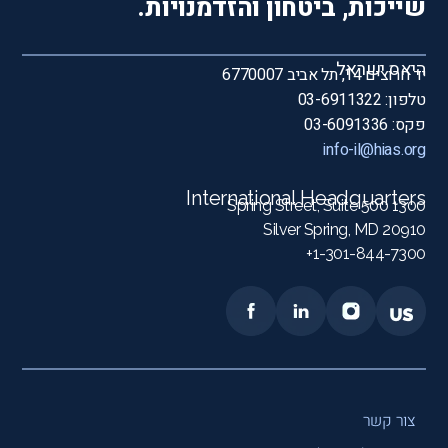
שייכות, ביטחון והזדמנויות.
היאס ישראל
יד חרוצים 14, תל אביב 6770007
טלפון: 03-6911322
פקס: 03-6091336
info-il@hias.org
International Headquarters
1300 Spring Street, Suite 500
Silver Spring, MD 20910
1-301-844-7300+
צור קשר