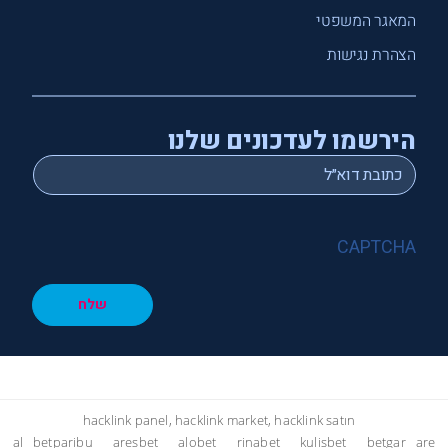
המאגר המשפטי
הצהרת נגישות
הירשמו לעדכונים שלנו
*
Email
CAPTCHA
שלח
hacklink panel, hacklink market, hacklink satın
al
betparibu
aresbet
alobet
rinabet
kulisbet
betgar
are