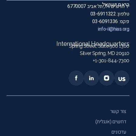
היאס ישראל
יד חרוצים 14, תל אביב 6770007
טלפון: 03-6911322
פקס: 03-6091336
info-il@hias.org
International Headquarters
1300 Spring Street, Suite 500
Silver Spring, MD 20910
1-301-844-7300+
צור קשר
דרושים (אנגלית)
עדכונים