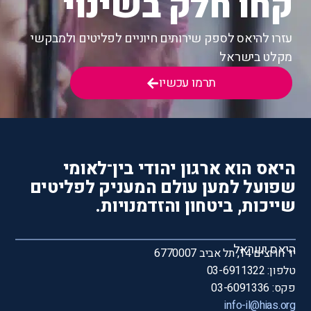
קחו חלק בשינוי
עזרו להיאס לספק שירותים חיוניים לפליטים ולמבקשי
מקלט בישראל
תרמו עכשיו
היאס הוא ארגון יהודי בין־לאומי
שפועל למען עולם המעניק לפליטים
שייכות, ביטחון והזדמנויות.
היאס ישראל
יד חרוצים 14, תל אביב 6770007
טלפון: 03-6911322
פקס: 03-6091336
info-il@hias.org