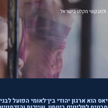
ם ולמבקשי מקלט בישראל
אס הוא ארגון יהודי בין־לאומי הפועל לבני
בטיח לפליטים ביטחון, שייכות והזדמנויות