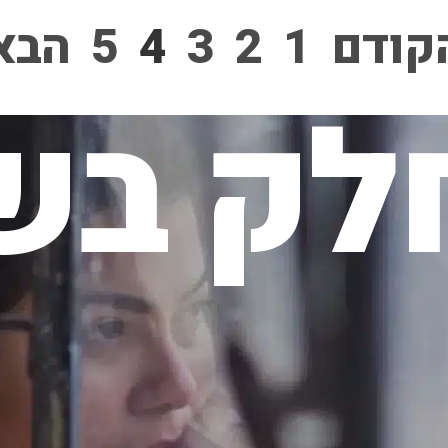
קודם
1
2
3
4
5
הבא
לק בשי