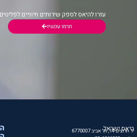
עזרו להיאס לספק שירותים חיוניים לפליטי
תרמו עכשיו
הי
היאס ישראל
יד חרוצים 14, תל אביב 6770007
המ