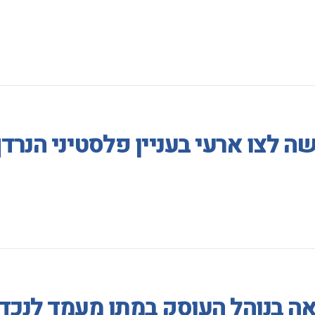
 לצו ארעי בעניין פלסטיני הנרדף
אה בנוהל העוסק במתן מעמד לנכד