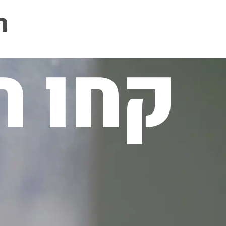
ה
קחו ח