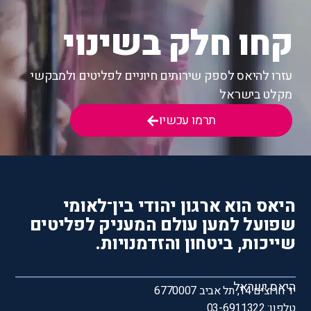
קחו חלק בשינוי
עזרו להיאס לספק שירותים חיוניים לפליטים ולמבקשי
מקלט בישראל
תרמו עכשיו
היאס הוא ארגון יהודי בין־לאומי
שפועל למען עולם המעניק לפליטים
שייכות, ביטחון והזדמנויות.
היאס ישראל
יד חרוצים 14, תל אביב 6770007
טלפון: 03-6911322