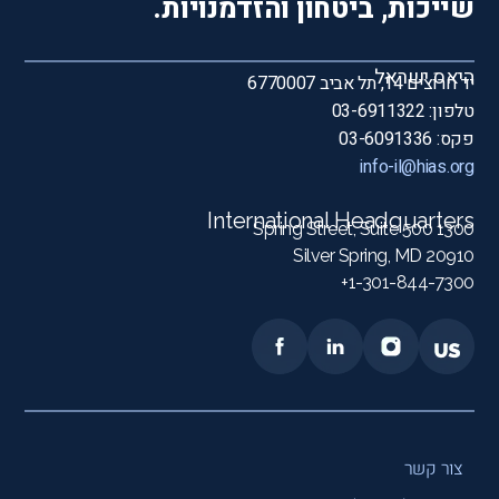
שייכות, ביטחון והזדמנויות.
היאס ישראל
יד חרוצים 14, תל אביב 6770007
טלפון: 03-6911322
פקס: 03-6091336
info-il@hias.org
International Headquarters
1300 Spring Street, Suite 500
Silver Spring, MD 20910
1-301-844-7300+
צור קשר