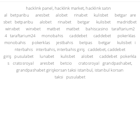
hacklink panel, hacklink market, hacklink satın
al
betparibu
aresbet
alobet
rinabet
kulisbet
betgar
are
sbet
betparibu
alobet
rinabet
betgar
kulisbet
madridbet
winxbet
winxbet
matbet
matbet
bahiscasino
taraftarium2
4
taraftarium24
monobahis
caddebet
caddebet
pokerklas
monobahis
pokerklas
jestbahis
betpas
betgar
kulisbet
i
nterbahis
interbahis, interbahis giriş
caddebet, caddebet
giriş
pusulabet
lunabet
kulisbet
alobet
caddebet
pokerkla
s
cratosroyal
aresbet
betcio
cratosroyal
grandpashabet,
grandpashabet giriş
korsan taksi istanbul, istanbul korsan
taksi
pusulabet