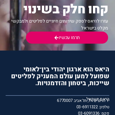
קחו חלק בשינוי
עזרו להיאס לספק שירותים חיוניים לפליטים ולמבקשי
מקלט בישראל
תרמו עכשיו
היאס הוא ארגון יהודי בין־לאומי
שפועל למען עולם המעניק לפליטים
שייכות, ביטחון והזדמנויות.
היאס ישראל
יד חרוצים 14, תל אביב 6770007
טלפון: 03-6911322
פקס: 03-6091336