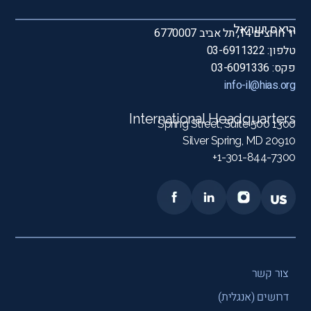
היאס ישראל
יד חרוצים 14, תל אביב 6770007
טלפון: 03-6911322
פקס: 03-6091336
info-il@hias.org
International Headquarters
1300 Spring Street, Suite 500
Silver Spring, MD 20910
1-301-844-7300+
צור קשר
דרושים (אנגלית)