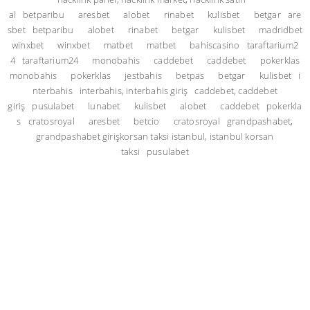
al
betparibu
aresbet
alobet
rinabet
kulisbet
betgar
are
sbet
betparibu
alobet
rinabet
betgar
kulisbet
madridbet
winxbet
winxbet
matbet
matbet
bahiscasino
taraftarium2
4
taraftarium24
monobahis
caddebet
caddebet
pokerklas
monobahis
pokerklas
jestbahis
betpas
betgar
kulisbet
i
nterbahis
interbahis, interbahis giriş
caddebet, caddebet
giriş
pusulabet
lunabet
kulisbet
alobet
caddebet
pokerkla
s
cratosroyal
aresbet
betcio
cratosroyal
grandpashabet,
grandpashabet giriş
korsan taksi istanbul, istanbul korsan
taksi
pusulabet