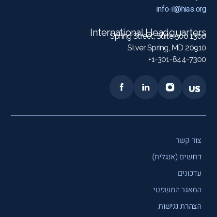
info-il@hias.org
International Headquarters
1300 Spring Street, Suite 500
Silver Spring, MD 20910
1-301-844-7300+
צור קשר
דרושים (אנגלית)
עדכונים
המאגר המשפטי
הצהרת נגישות