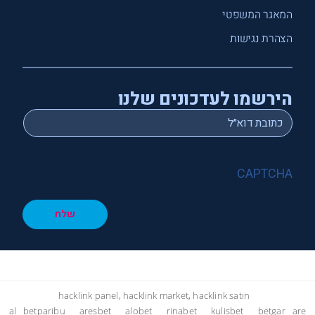
המאגר המשפטי
הצהרת נגישות
הירשמו לעדכונים שלנו
*
Email
CAPTCHA
שלח
hacklink panel, hacklink market, hacklink satın
al
betparibu
aresbet
alobet
rinabet
kulisbet
betgar
are