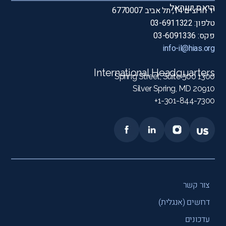
היאס ישראל
יד חרוצים 14, תל אביב 6770007
טלפון: 03-6911322
פקס: 03-6091336
info-il@hias.org
International Headquarters
1300 Spring Street, Suite 500
Silver Spring, MD 20910
1-301-844-7300+
צור קשר
דרושים (אנגלית)
עדכונים