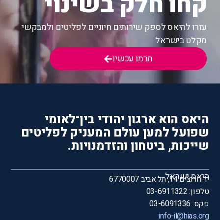
קחו חלק בשינוי
עזרו להיאס לספק שירותים חיוניים לפליטים ולמבקשי
מקלט בישראל
תרמו עכשיו
היאס הוא ארגון יהודי בין־לאומי
שפועל למען עולם המעניק לפליטים
שייכות, ביטחון והזדמנויות.
היאס ישראל
יד חרוצים 14, תל אביב 6770007
טלפון: 03-6911322
פקס: 03-6091336
info-il@hias.org