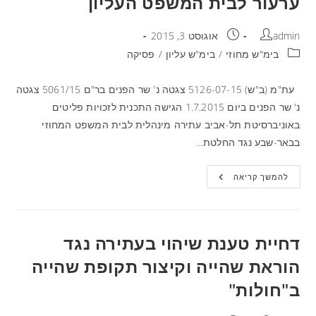
ערעור לבית המשפט העליון
admin
אוגוסט 3, 2015
בימ"ש מחוזי
/
בימ"ש עליון
/
פסיקה
עת"מ (ב"ש) 5126-07-15 צגטה נ' שר הפנים בר"ם 5061/15 צגטה
נ' שר הפנים ביום 1.7.2015 הגישה התכנית לזכויות פליטים
באוניברסיטת תל-אביב עתירה מינהלית לבית המשפט המחוזי
בבאר-שבע נגד החלטת…
להמשך קריאה
דחיית טענת שיהוי בעתירה נגד
הוראת שהייה וקיצור תקופת שהייה
ב"חולות"