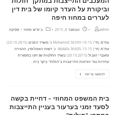
המעכבים התייצבות במתקן "חולות"
וביקורת על העדר קיומו של בית דין
לעררים במחוז חיפה
admin
נובמבר 8, 2015
בימ"ש מחוזי
/
פסיקה
עת"מ (חי') 36599-10-15 Mohamed נ' משרד הפנים (20.10.2015)
עת"מ (חי') 36605-15-15 Abdalla נ' רשות האוכלוסין, ההגירה
ומעברי הגבול (20.10.2015) בשתי החלטות שניתנו במסגרת
עתירות נגד הוראות התייצבות ב"חולות" ביקר בית…
להמשך קריאה
בית המשפט המחוזי – דחיית בקשה
לסעד זמני בערעור בעניין התייצבות