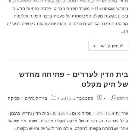
http://www.refworld.org/type,COUNTRYREP,,,55dda9204,0.html
בחודש אוגוסט 2015 משרד הפנים הבריטי פרסם הנחיות חדשות
בעניין בקשות מקלט המבוססות על טענות בדבר הפליה ואלימות
מבוססות מגדר נגד נשים בניגריה. ההנחיות קובעות כי נשים בניגריה
הן…
להמשך קריאה
בית הדין לעררים – פתיחה מחדש
של תיק מקלט
admin
ספטמבר 2, 2015
בי"ד לעררים
/
פסיקה
ערר (ת"א 1078-15, פס"ד מיום 30.8.2015) בית הדין (הדיין ברגמן)
קיבל ערר שהוגש בעניינו של מבקש מקלט מניגריה, שעזב את ישראל
אחרי שנדחתה בקשתו למקלט, אולם חזר לישראל והגיש בקשה…