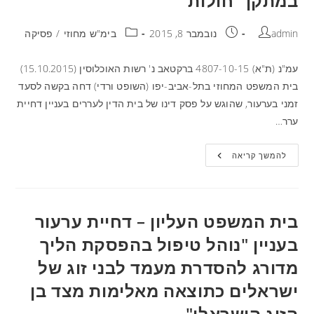
במתקן "חולות"
admin
נובמבר 8, 2015
בימ"ש מחוזי
/
פסיקה
עמ"נ (ת"א) 4807-10-15 ברקטאב נ' רשות האוכלוסין (15.10.2015)
בית המשפט המחוזי בתל-אביב-יפו (השופט ורדי) דחה בקשה לסעד
זמני בערעור, שהוגש על פסק דינו של בית הדין לעררים בעניין דחיית
ערר…
להמשך קריאה
בית המשפט העליון – דחיית ערעור
בעניין "נוהל טיפול בהפסקת הליך
מדורג להסדרת מעמד לבני זוג של
ישראלים כתוצאה מאלימות מצד בן
הזוג הישראלי"