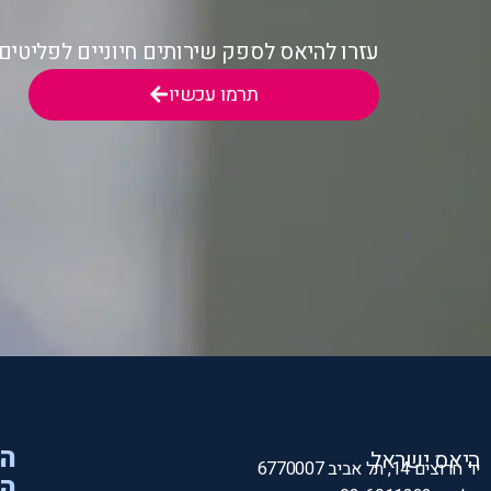
עזרו להיאס לספק שירותים חיוניים לפליטי
תרמו עכשיו
הי
היאס ישראל
יד חרוצים 14, תל אביב 6770007
המ