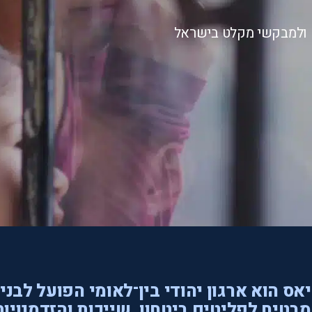
ם ולמבקשי מקלט בישראל
אס הוא ארגון יהודי בין־לאומי הפועל לבני
בטיח לפליטים ביטחון, שייכות והזדמנויות