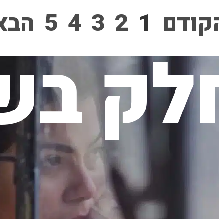
קודם
1
2
3
4
5
הבא
לק בשי