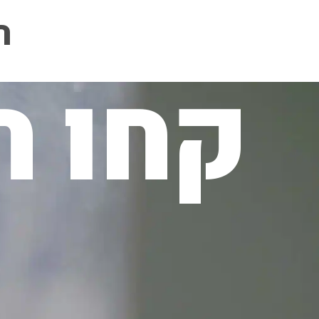
ה
קחו ח