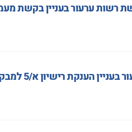
ת רשות ערעור בעניין בקשת מעמד
קת רישיון א/5 למבקש מקלט מדרפור