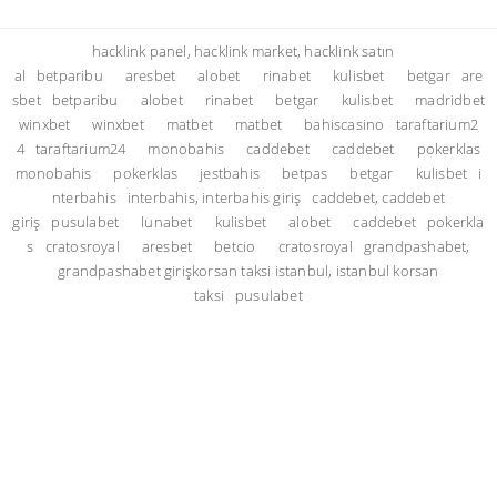
hacklink panel, hacklink market, hacklink satın
al
betparibu
aresbet
alobet
rinabet
kulisbet
betgar
are
sbet
betparibu
alobet
rinabet
betgar
kulisbet
madridbet
winxbet
winxbet
matbet
matbet
bahiscasino
taraftarium2
4
taraftarium24
monobahis
caddebet
caddebet
pokerklas
monobahis
pokerklas
jestbahis
betpas
betgar
kulisbet
i
nterbahis
interbahis, interbahis giriş
caddebet, caddebet
giriş
pusulabet
lunabet
kulisbet
alobet
caddebet
pokerkla
s
cratosroyal
aresbet
betcio
cratosroyal
grandpashabet,
grandpashabet giriş
korsan taksi istanbul, istanbul korsan
taksi
pusulabet