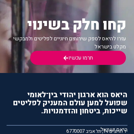
קחו חלק בשינוי
עזרו להיאס לספק שירותים חיוניים לפליטים ולמבקשי
מקלט בישראל
תרמו עכשיו
היאס הוא ארגון יהודי בין־לאומי
שפועל למען עולם המעניק לפליטים
שייכות, ביטחון והזדמנויות.
היאס ישראל
יד חרוצים 14, תל אביב 6770007