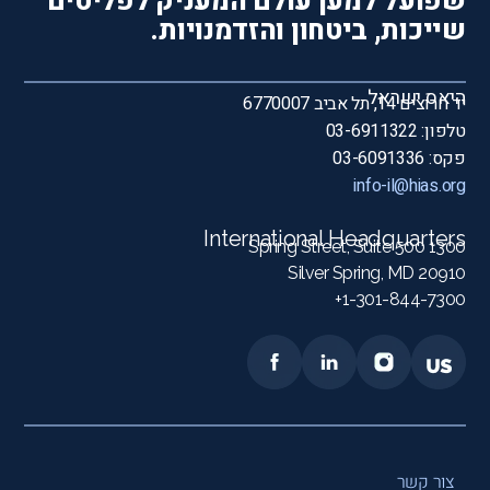
שפועל למען עולם המעניק לפליטים
שייכות, ביטחון והזדמנויות.
היאס ישראל
יד חרוצים 14, תל אביב 6770007
טלפון: 03-6911322
פקס: 03-6091336
info-il@hias.org
International Headquarters
1300 Spring Street, Suite 500
Silver Spring, MD 20910
1-301-844-7300+
צור קשר