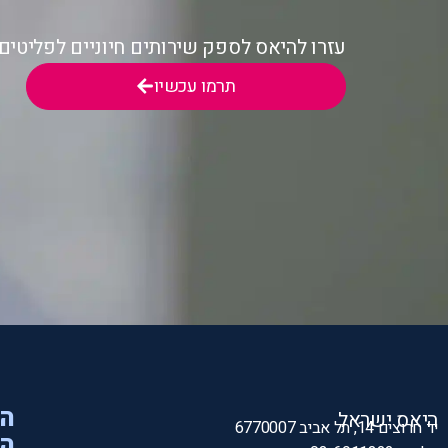
עזרו להיאס לספק שירותים חיוניים לפליטי
תרמו עכשיו
הי
היאס ישראל
יד חרוצים 14, תל אביב 6770007
המ