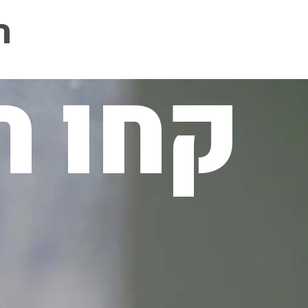
ה
קחו ח