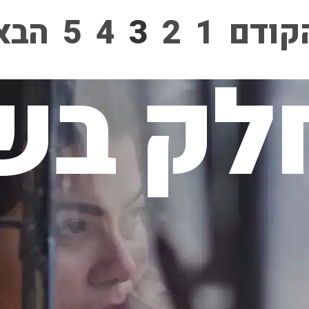
קודם
1
2
3
4
5
הבא
לק בשי