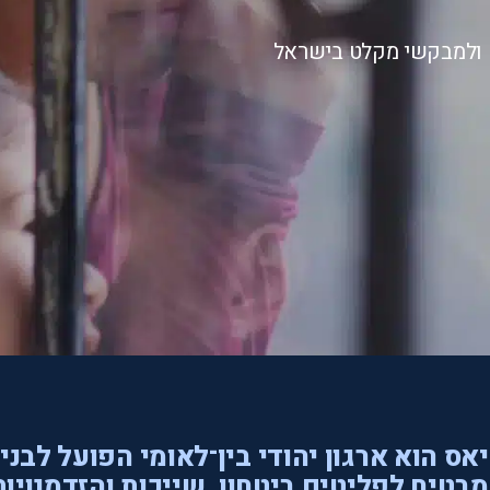
ם ולמבקשי מקלט בישראל
אס הוא ארגון יהודי בין־לאומי הפועל לבני
בטיח לפליטים ביטחון, שייכות והזדמנויות