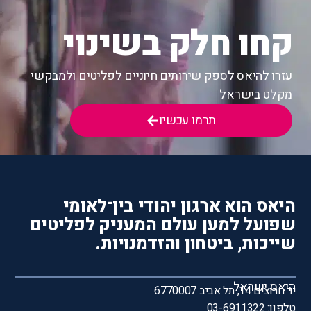
קחו חלק בשינוי
עזרו להיאס לספק שירותים חיוניים לפליטים ולמבקשי
מקלט בישראל
תרמו עכשיו
היאס הוא ארגון יהודי בין־לאומי
שפועל למען עולם המעניק לפליטים
שייכות, ביטחון והזדמנויות.
היאס ישראל
יד חרוצים 14, תל אביב 6770007
טלפון: 03-6911322