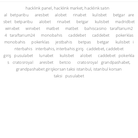
hacklink panel, hacklink market, hacklink satın
al
betparibu
aresbet
alobet
rinabet
kulisbet
betgar
are
sbet
betparibu
alobet
rinabet
betgar
kulisbet
madridbet
winxbet
winxbet
matbet
matbet
bahiscasino
taraftarium2
4
taraftarium24
monobahis
caddebet
caddebet
pokerklas
monobahis
pokerklas
jestbahis
betpas
betgar
kulisbet
i
nterbahis
interbahis, interbahis giriş
caddebet, caddebet
giriş
pusulabet
lunabet
kulisbet
alobet
caddebet
pokerkla
s
cratosroyal
aresbet
betcio
cratosroyal
grandpashabet,
grandpashabet giriş
korsan taksi istanbul, istanbul korsan
taksi
pusulabet