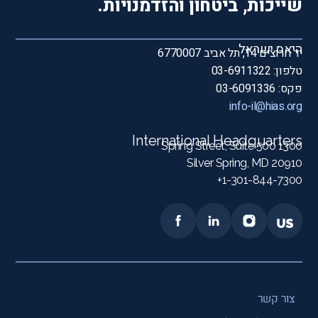
שייכות, ביטחון והזדמנויות.
היאס ישראל
יד חרוצים 14, תל אביב 6770007
טלפון: 03-6911322
פקס: 03-6091336
info-il@hias.org
International Headquarters
1300 Spring Street, Suite 500
Silver Spring, MD 20910
1-301-844-7300+
צור קשר