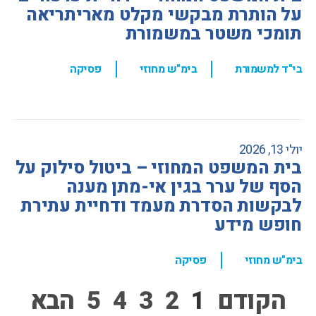
על הותרת מבקשי מקלט מאריתריאה
תומכי משטר במשמורת
,
,
בי"ד למשמורת
בימ"ש מחוזי
פסיקה
יולי 13, 2026
בית המשפט המחוזי – ביטול סילוק על
הסף של ערר בגין אי-מתן מענה
לבקשות הסדרת מעמד ודחיית עתירת
חופש מידע
,
בימ"ש מחוזי
פסיקה
הקודם
1
2
3
4
5
הבא