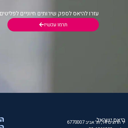
עזרו להיאס לספק שירותים חיוניים לפליטי
תרמו עכשיו
הי
היאס ישראל
יד חרוצים 14, תל אביב 6770007
המ