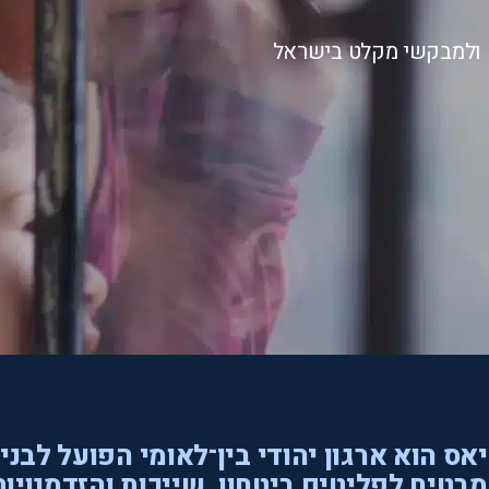
ם ולמבקשי מקלט בישראל
אס הוא ארגון יהודי בין־לאומי הפועל לבני
בטיח לפליטים ביטחון, שייכות והזדמנויות