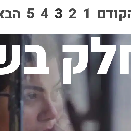
קודם
1
2
3
4
5
הבא
לק בשי