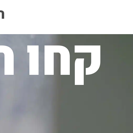
ה
קחו ח