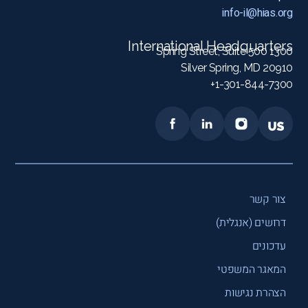
info-il@hias.org
International Headquarters
1300 Spring Street, Suite 500
Silver Spring, MD 20910
1-301-844-7300+
צור קשר
דרושים (אנגלית)
עדכונים
המאגר המשפטי
הצהרת נגישות