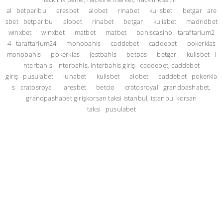
al
betparibu
aresbet
alobet
rinabet
kulisbet
betgar
are
sbet
betparibu
alobet
rinabet
betgar
kulisbet
madridbet
winxbet
winxbet
matbet
matbet
bahiscasino
taraftarium2
4
taraftarium24
monobahis
caddebet
caddebet
pokerklas
monobahis
pokerklas
jestbahis
betpas
betgar
kulisbet
i
nterbahis
interbahis, interbahis giriş
caddebet, caddebet
giriş
pusulabet
lunabet
kulisbet
alobet
caddebet
pokerkla
s
cratosroyal
aresbet
betcio
cratosroyal
grandpashabet,
grandpashabet giriş
korsan taksi istanbul, istanbul korsan
taksi
pusulabet