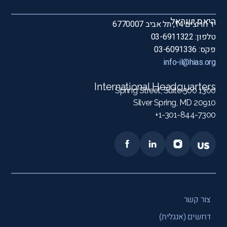
היאס ישראל
יד חרוצים 14, תל אביב 6770007
טלפון: 03-6911322
פקס: 03-6091336
info-il@hias.org
International Headquarters
1300 Spring Street, Suite 500
Silver Spring, MD 20910
1-301-844-7300+
צור קשר
דרושים (אנגלית)