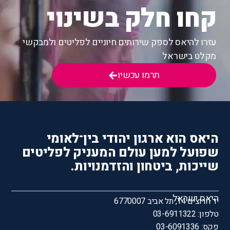
קחו חלק בשינוי
עזרו להיאס לספק שירותים חיוניים לפליטים ולמבקשי
מקלט בישראל
תרמו עכשיו
היאס הוא ארגון יהודי בין־לאומי
שפועל למען עולם המעניק לפליטים
שייכות, ביטחון והזדמנויות.
היאס ישראל
יד חרוצים 14, תל אביב 6770007
טלפון: 03-6911322
פקס: 03-6091336