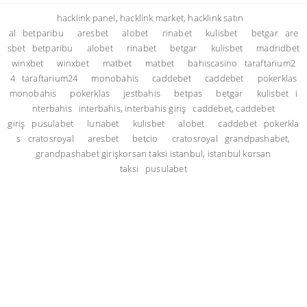
hacklink panel, hacklink market, hacklink satın
al
betparibu
aresbet
alobet
rinabet
kulisbet
betgar
are
sbet
betparibu
alobet
rinabet
betgar
kulisbet
madridbet
winxbet
winxbet
matbet
matbet
bahiscasino
taraftarium2
4
taraftarium24
monobahis
caddebet
caddebet
pokerklas
monobahis
pokerklas
jestbahis
betpas
betgar
kulisbet
i
nterbahis
interbahis, interbahis giriş
caddebet, caddebet
giriş
pusulabet
lunabet
kulisbet
alobet
caddebet
pokerkla
s
cratosroyal
aresbet
betcio
cratosroyal
grandpashabet,
grandpashabet giriş
korsan taksi istanbul, istanbul korsan
taksi
pusulabet