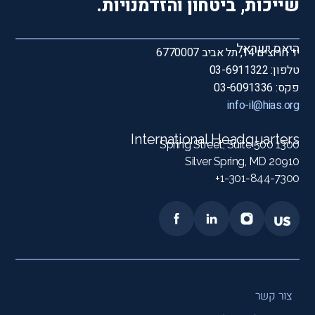
שייכות, ביטחון והזדמנויות.
היאס ישראל
יד חרוצים 14, תל אביב 6770007
טלפון: 03-6911322
פקס: 03-6091336
info-il@hias.org
International Headquarters
1300 Spring Street, Suite 500
Silver Spring, MD 20910
1-301-844-7300+
צור קשר