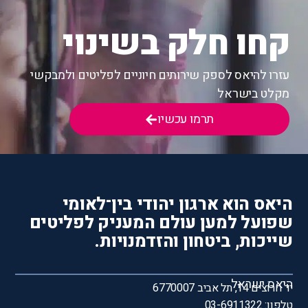
קחו חלק בשינוי
עזרו להיאס לספק שירותים חיוניים לפליטים ולמבקשי
מקלט בישראל
תרמו עכשיו
היאס הוא ארגון יהודי בין־לאומי
שפועל למען עולם המעניק לפליטים
שייכות, ביטחון והזדמנויות.
היאס ישראל
יד חרוצים 14, תל אביב 6770007
טלפון: 03-6911322