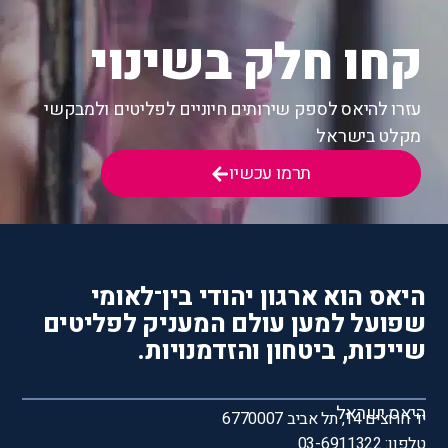
קחו חלק בשינוי
עזרו להיאס לספק שירותים חיוניים לפליטים ולמבקשי
מקלט בישראל
תרמו עכשיו
היאס הוא ארגון יהודי בין־לאומי
שפועל למען עולם המעניק לפליטים
שייכות, ביטחון והזדמנויות.
היאס ישראל
יד חרוצים 14, תל אביב 6770007
טלפון: 03-6911322