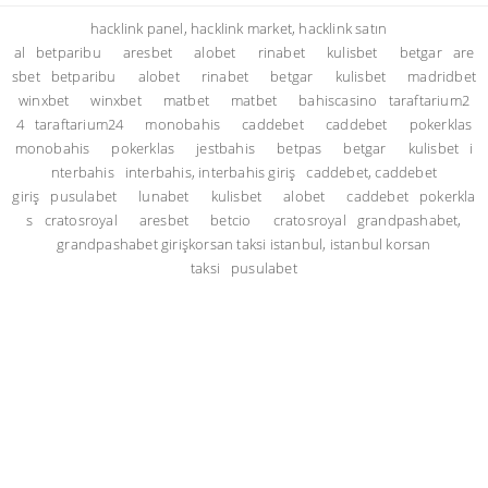
hacklink panel, hacklink market, hacklink satın
al
betparibu
aresbet
alobet
rinabet
kulisbet
betgar
are
sbet
betparibu
alobet
rinabet
betgar
kulisbet
madridbet
winxbet
winxbet
matbet
matbet
bahiscasino
taraftarium2
4
taraftarium24
monobahis
caddebet
caddebet
pokerklas
monobahis
pokerklas
jestbahis
betpas
betgar
kulisbet
i
nterbahis
interbahis, interbahis giriş
caddebet, caddebet
giriş
pusulabet
lunabet
kulisbet
alobet
caddebet
pokerkla
s
cratosroyal
aresbet
betcio
cratosroyal
grandpashabet,
grandpashabet giriş
korsan taksi istanbul, istanbul korsan
taksi
pusulabet