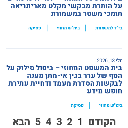
על הותרת מבקשי מקלט מאריתריאה
תומכי משטר במשמורת
,
,
בי"ד למשמורת
בימ"ש מחוזי
פסיקה
יולי 13, 2026
בית המשפט המחוזי – ביטול סילוק על
הסף של ערר בגין אי-מתן מענה
לבקשות הסדרת מעמד ודחיית עתירת
חופש מידע
,
בימ"ש מחוזי
פסיקה
הקודם
1
2
3
4
5
הבא