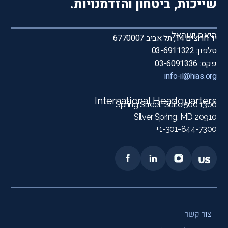
שייכות, ביטחון והזדמנויות.
היאס ישראל
יד חרוצים 14, תל אביב 6770007
טלפון: 03-6911322
פקס: 03-6091336
info-il@hias.org
International Headquarters
1300 Spring Street, Suite 500
Silver Spring, MD 20910
1-301-844-7300+
צור קשר