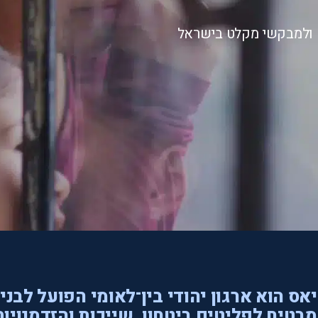
ם ולמבקשי מקלט בישראל
אס הוא ארגון יהודי בין־לאומי הפועל לבני
בטיח לפליטים ביטחון, שייכות והזדמנויות