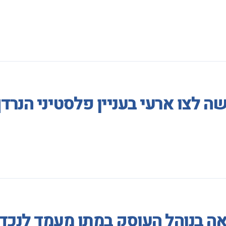
 לצו ארעי בעניין פלסטיני הנרדף
אה בנוהל העוסק במתן מעמד לנכד