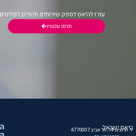
עזרו להיאס לספק שירותים חיוניים לפליטי
תרמו עכשיו
הי
היאס ישראל
יד חרוצים 14, תל אביב 6770007
המ