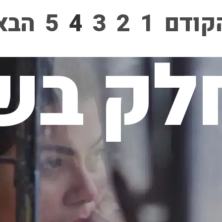
קודם
1
2
3
4
5
הבא
לק בשי