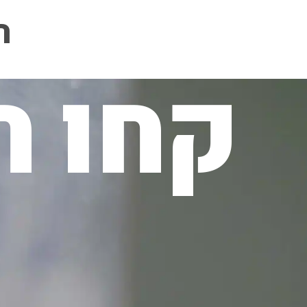
ה
קחו ח