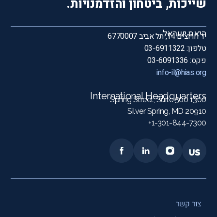
שייכות, ביטחון והזדמנויות.
היאס ישראל
יד חרוצים 14, תל אביב 6770007
טלפון: 03-6911322
פקס: 03-6091336
info-il@hias.org
International Headquarters
1300 Spring Street, Suite 500
Silver Spring, MD 20910
1-301-844-7300+
צור קשר