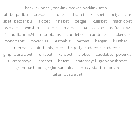
hacklink panel, hacklink market, hacklink satın
al
betparibu
aresbet
alobet
rinabet
kulisbet
betgar
are
sbet
betparibu
alobet
rinabet
betgar
kulisbet
madridbet
winxbet
winxbet
matbet
matbet
bahiscasino
taraftarium2
4
taraftarium24
monobahis
caddebet
caddebet
pokerklas
monobahis
pokerklas
jestbahis
betpas
betgar
kulisbet
i
nterbahis
interbahis, interbahis giriş
caddebet, caddebet
giriş
pusulabet
lunabet
kulisbet
alobet
caddebet
pokerkla
s
cratosroyal
aresbet
betcio
cratosroyal
grandpashabet,
grandpashabet giriş
korsan taksi istanbul, istanbul korsan
taksi
pusulabet