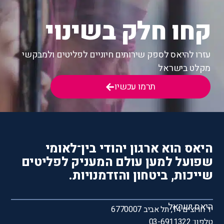
קחו חלק בשינוי
עזרו להיאס לספק שירותים חיוניים לפליטים ולמבקשי
מקלט בישראל
תרמו עכשיו
היאס הוא ארגון יהודי בין־לאומי
שפועל למען עולם המעניק לפליטים
שייכות, ביטחון והזדמנויות.
היאס ישראל
יד חרוצים 14, תל אביב 6770007
טלפון: 03-6911322