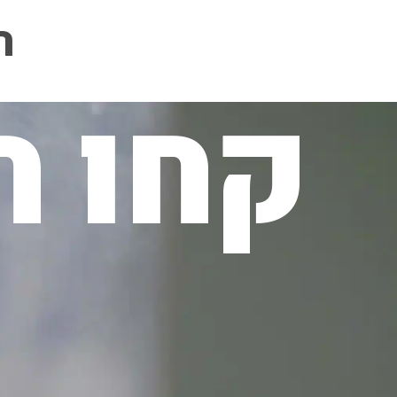
ה
קחו ח