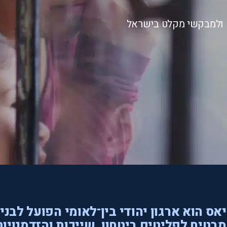
ם ולמבקשי מקלט בישראל
אס הוא ארגון יהודי בין־לאומי הפועל לבני
בטיח לפליטים ביטחון, שייכות והזדמנויות