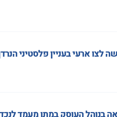
 לצו ארעי בעניין פלסטיני הנרדף
אה בנוהל העוסק במתן מעמד לנכד