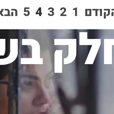
קודם
1
2
3
4
5
הבא
לק בשי