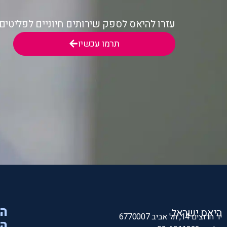
עזרו להיאס לספק שירותים חיוניים לפליטי
תרמו עכשיו
הי
היאס ישראל
יד חרוצים 14, תל אביב 6770007
המ