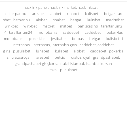
hacklink panel, hacklink market, hacklink satın
al
betparibu
aresbet
alobet
rinabet
kulisbet
betgar
are
sbet
betparibu
alobet
rinabet
betgar
kulisbet
madridbet
winxbet
winxbet
matbet
matbet
bahiscasino
taraftarium2
4
taraftarium24
monobahis
caddebet
caddebet
pokerklas
monobahis
pokerklas
jestbahis
betpas
betgar
kulisbet
i
nterbahis
interbahis, interbahis giriş
caddebet, caddebet
giriş
pusulabet
lunabet
kulisbet
alobet
caddebet
pokerkla
s
cratosroyal
aresbet
betcio
cratosroyal
grandpashabet,
grandpashabet giriş
korsan taksi istanbul, istanbul korsan
taksi
pusulabet