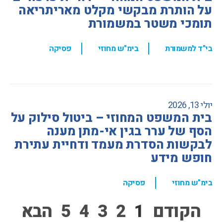
על הותרת מבקשי מקלט מאריתריאה
תומכי משטר במשמורת
,
,
בי"ד למשמורת
בימ"ש מחוזי
פסיקה
יולי 13, 2026
בית המשפט המחוזי – ביטול סילוק על
הסף של ערר בגין אי-מתן מענה
לבקשות הסדרת מעמד ודחיית עתירת
חופש מידע
,
בימ"ש מחוזי
פסיקה
הקודם
1
2
3
4
5
הבא