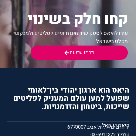
קחו חלק בשינוי
עזרו להיאס לספק שירותים חיוניים לפליטים ולמבקשי
מקלט בישראל
תרמו עכשיו
היאס הוא ארגון יהודי בין־לאומי
שפועל למען עולם המעניק לפליטים
שייכות, ביטחון והזדמנויות.
היאס ישראל
יד חרוצים 14, תל אביב 6770007
טלפון: 03-6911322