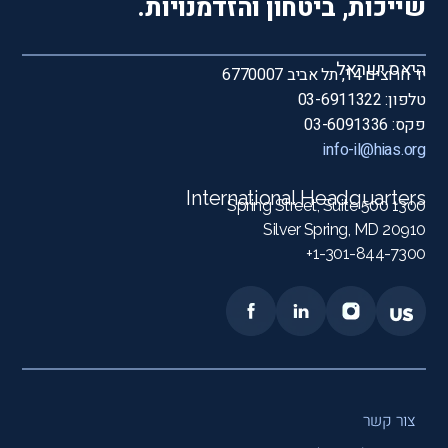
שייכות, ביטחון והזדמנויות.
היאס ישראל
יד חרוצים 14, תל אביב 6770007
טלפון: 03-6911322
פקס: 03-6091336
info-il@hias.org
International Headquarters
1300 Spring Street, Suite 500
Silver Spring, MD 20910
1-301-844-7300+
צור קשר