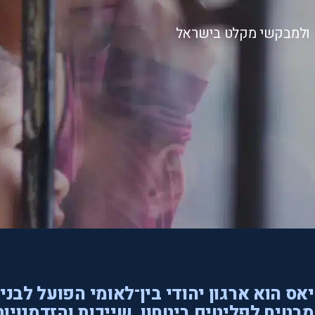
ם ולמבקשי מקלט בישראל
אס הוא ארגון יהודי בין־לאומי הפועל לבני
בטיח לפליטים ביטחון, שייכות והזדמנויות