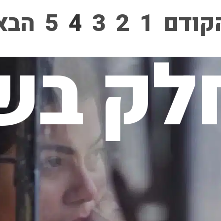
קודם
1
2
3
4
5
הבא
לק בשי