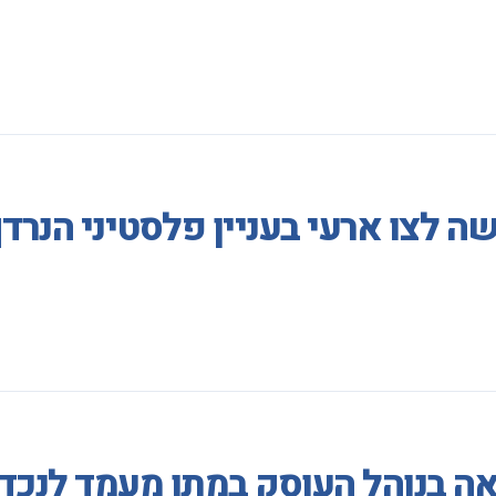
 לצו ארעי בעניין פלסטיני הנרדף
אה בנוהל העוסק במתן מעמד לנכד