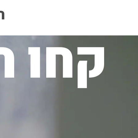
ה
קחו ח