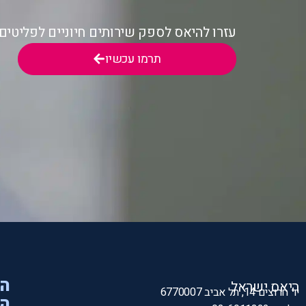
עזרו להיאס לספק שירותים חיוניים לפליטי
תרמו עכשיו
הי
היאס ישראל
יד חרוצים 14, תל אביב 6770007
המ