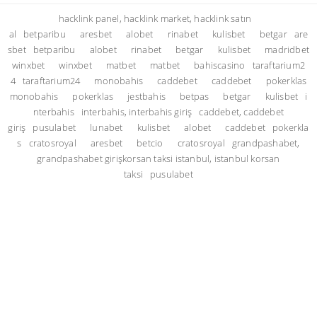
hacklink panel, hacklink market, hacklink satın
al
betparibu
aresbet
alobet
rinabet
kulisbet
betgar
are
sbet
betparibu
alobet
rinabet
betgar
kulisbet
madridbet
winxbet
winxbet
matbet
matbet
bahiscasino
taraftarium2
4
taraftarium24
monobahis
caddebet
caddebet
pokerklas
monobahis
pokerklas
jestbahis
betpas
betgar
kulisbet
i
nterbahis
interbahis, interbahis giriş
caddebet, caddebet
giriş
pusulabet
lunabet
kulisbet
alobet
caddebet
pokerkla
s
cratosroyal
aresbet
betcio
cratosroyal
grandpashabet,
grandpashabet giriş
korsan taksi istanbul, istanbul korsan
taksi
pusulabet