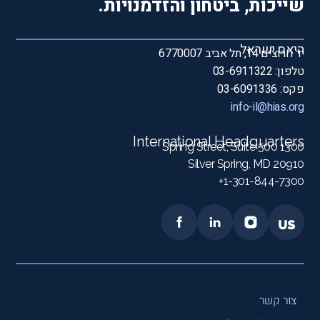
שייכות, ביטחון והזדמנויות.
היאס ישראל
יד חרוצים 14, תל אביב 6770007
טלפון: 03-6911322
פקס: 03-6091336
info-il@hias.org
International Headquarters
1300 Spring Street, Suite 500
Silver Spring, MD 20910
1-301-844-7300+
צור קשר