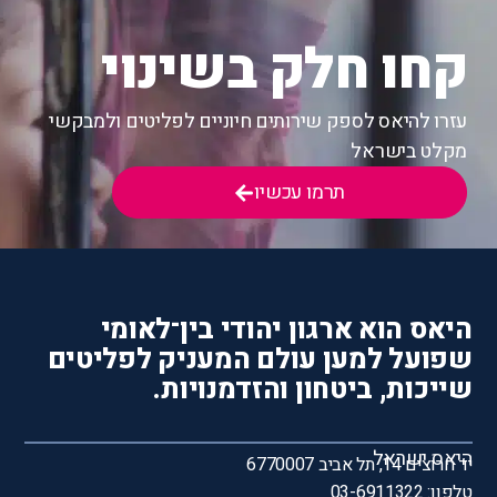
קחו חלק בשינוי
עזרו להיאס לספק שירותים חיוניים לפליטים ולמבקשי
מקלט בישראל
תרמו עכשיו
היאס הוא ארגון יהודי בין־לאומי
שפועל למען עולם המעניק לפליטים
שייכות, ביטחון והזדמנויות.
היאס ישראל
יד חרוצים 14, תל אביב 6770007
טלפון: 03-6911322