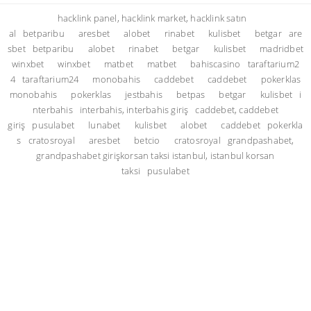
hacklink panel, hacklink market, hacklink satın
al
betparibu
aresbet
alobet
rinabet
kulisbet
betgar
are
sbet
betparibu
alobet
rinabet
betgar
kulisbet
madridbet
winxbet
winxbet
matbet
matbet
bahiscasino
taraftarium2
4
taraftarium24
monobahis
caddebet
caddebet
pokerklas
monobahis
pokerklas
jestbahis
betpas
betgar
kulisbet
i
nterbahis
interbahis, interbahis giriş
caddebet, caddebet
giriş
pusulabet
lunabet
kulisbet
alobet
caddebet
pokerkla
s
cratosroyal
aresbet
betcio
cratosroyal
grandpashabet,
grandpashabet giriş
korsan taksi istanbul, istanbul korsan
taksi
pusulabet