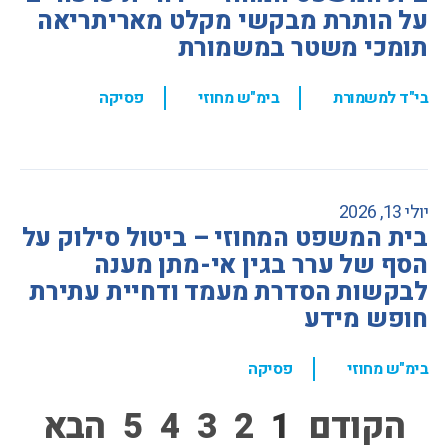
על הותרת מבקשי מקלט מאריתריאה
תומכי משטר במשמורת
,
,
בי"ד למשמורת
בימ"ש מחוזי
פסיקה
יולי 13, 2026
בית המשפט המחוזי – ביטול סילוק על
הסף של ערר בגין אי-מתן מענה
לבקשות הסדרת מעמד ודחיית עתירת
חופש מידע
,
בימ"ש מחוזי
פסיקה
הקודם
1
2
3
4
5
הבא