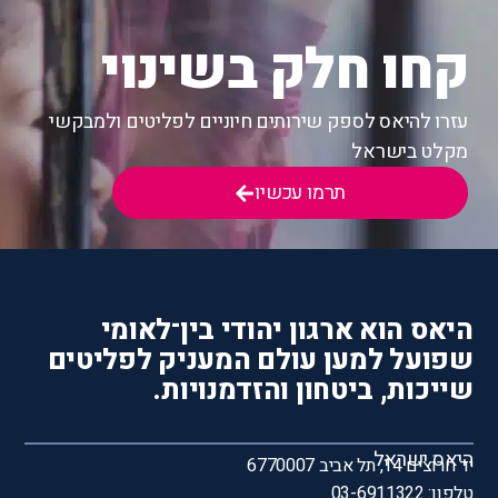
קחו חלק בשינוי
עזרו להיאס לספק שירותים חיוניים לפליטים ולמבקשי
מקלט בישראל
תרמו עכשיו
היאס הוא ארגון יהודי בין־לאומי
שפועל למען עולם המעניק לפליטים
שייכות, ביטחון והזדמנויות.
היאס ישראל
יד חרוצים 14, תל אביב 6770007
טלפון: 03-6911322