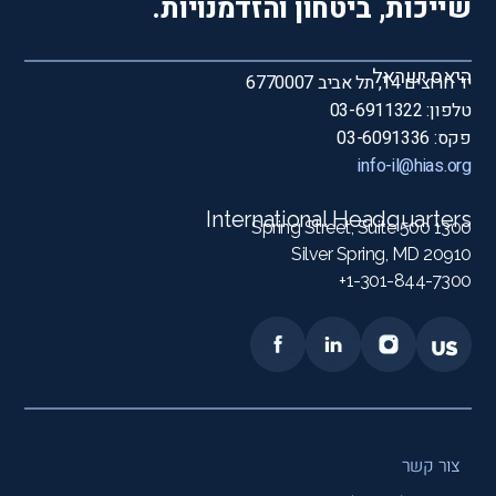
שייכות, ביטחון והזדמנויות.
היאס ישראל
יד חרוצים 14, תל אביב 6770007
טלפון: 03-6911322
פקס: 03-6091336
info-il@hias.org
International Headquarters
1300 Spring Street, Suite 500
Silver Spring, MD 20910
1-301-844-7300+
צור קשר