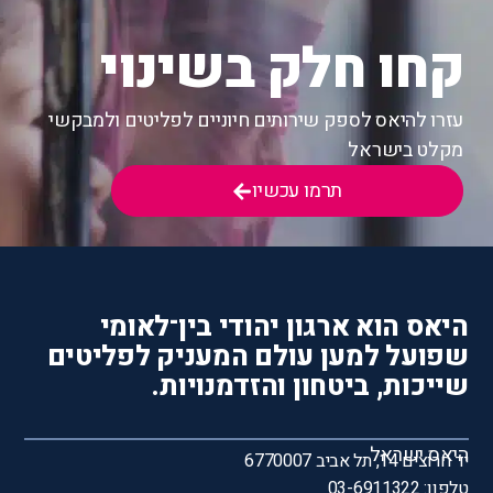
קחו חלק בשינוי
עזרו להיאס לספק שירותים חיוניים לפליטים ולמבקשי
מקלט בישראל
תרמו עכשיו
היאס הוא ארגון יהודי בין־לאומי
שפועל למען עולם המעניק לפליטים
שייכות, ביטחון והזדמנויות.
היאס ישראל
יד חרוצים 14, תל אביב 6770007
טלפון: 03-6911322