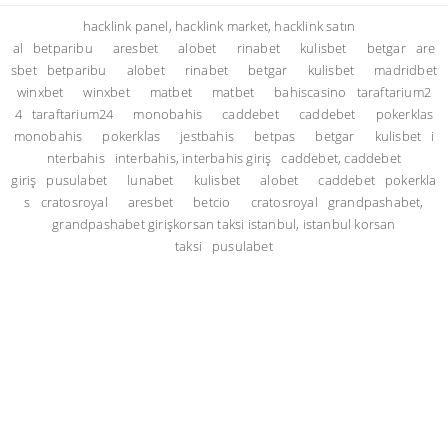
hacklink panel, hacklink market, hacklink satın
al
betparibu
aresbet
alobet
rinabet
kulisbet
betgar
are
sbet
betparibu
alobet
rinabet
betgar
kulisbet
madridbet
winxbet
winxbet
matbet
matbet
bahiscasino
taraftarium2
4
taraftarium24
monobahis
caddebet
caddebet
pokerklas
monobahis
pokerklas
jestbahis
betpas
betgar
kulisbet
i
nterbahis
interbahis, interbahis giriş
caddebet, caddebet
giriş
pusulabet
lunabet
kulisbet
alobet
caddebet
pokerkla
s
cratosroyal
aresbet
betcio
cratosroyal
grandpashabet,
grandpashabet giriş
korsan taksi istanbul, istanbul korsan
taksi
pusulabet