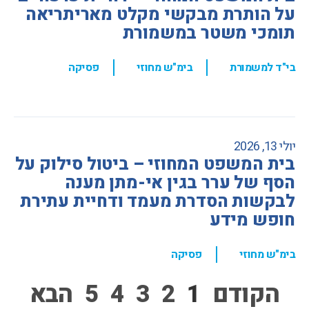
על הותרת מבקשי מקלט מאריתריאה
תומכי משטר במשמורת
,
,
בי"ד למשמורת
בימ"ש מחוזי
פסיקה
יולי 13, 2026
בית המשפט המחוזי – ביטול סילוק על
הסף של ערר בגין אי-מתן מענה
לבקשות הסדרת מעמד ודחיית עתירת
חופש מידע
,
בימ"ש מחוזי
פסיקה
הקודם
1
2
3
4
5
הבא