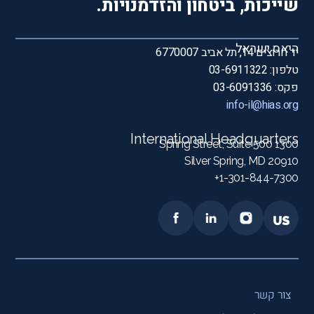
שייכות, ביטחון והזדמנויות.
היאס ישראל
יד חרוצים 14, תל אביב 6770007
טלפון: 03-6911322
פקס: 03-6091336
info-il@hias.org
International Headquarters
1300 Spring Street, Suite 500
Silver Spring, MD 20910
1-301-844-7300+
צור קשר