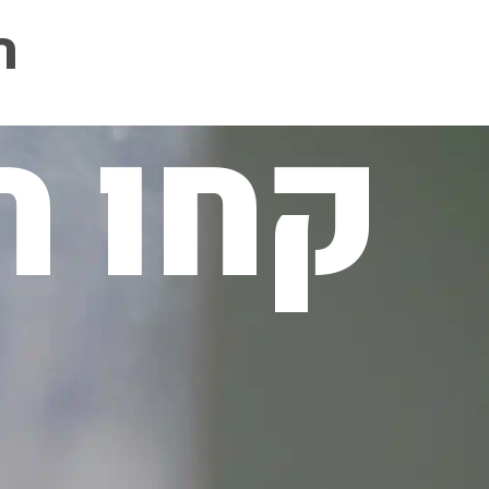
ה
קחו ח