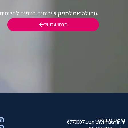
עזרו להיאס לספק שירותים חיוניים לפליטי
תרמו עכשיו
הי
היאס ישראל
יד חרוצים 14, תל אביב 6770007
המ