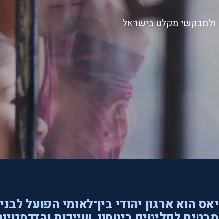
ם ולמבקשי מקלט בישראל
אס הוא ארגון יהודי בין־לאומי הפועל לבני
בטיח לפליטים ביטחון, שייכות והזדמנויות