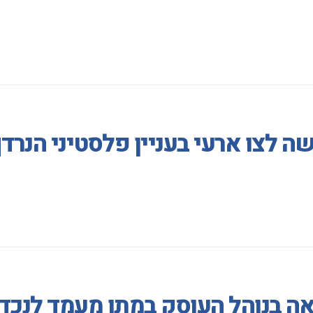
 לצו ארעי בעניין פלסטיני הנרדף
אה בנוהל העוסק במתן מעמד לנכד