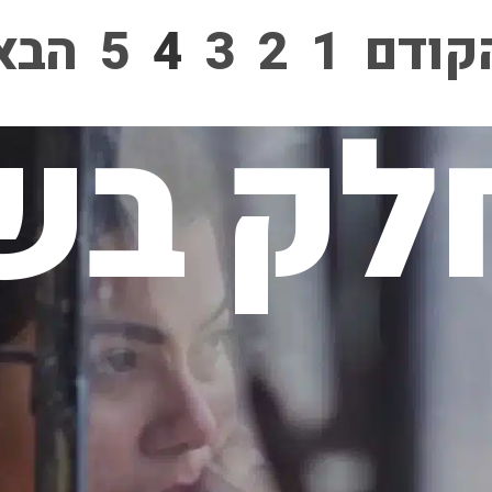
קודם
1
2
3
4
5
הבא
לק בשי