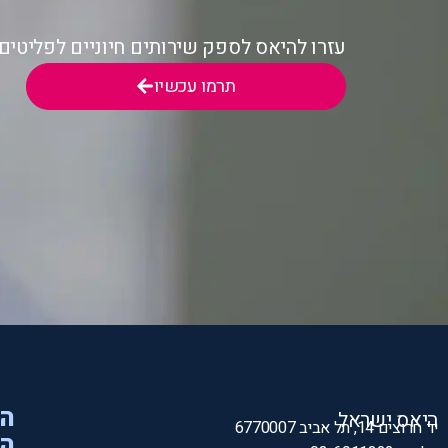
עזרו להיאס לספק שירותים חיוניים לפליטי
תרמו עכשיו
הי
היאס ישראל
יד חרוצים 14, תל אביב 6770007
המ