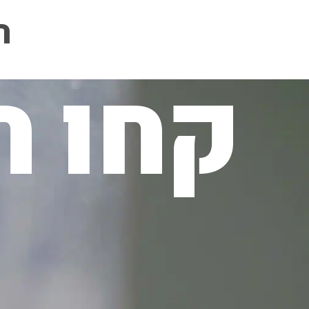
ה
קחו ח