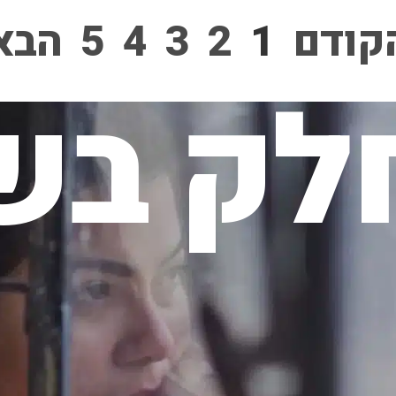
קודם
1
2
3
4
5
הבא
לק בשי