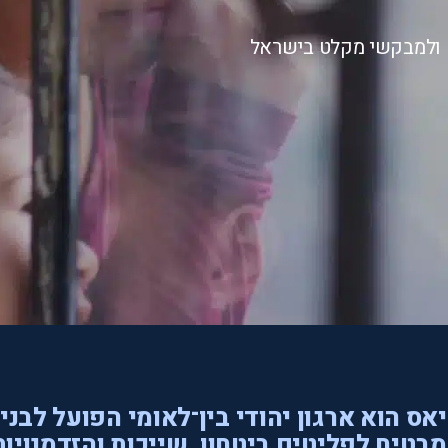
ם ולמבקשי מקלט בישראל
אס הוא ארגון יהודי בין־לאומי הפועל לבני
בטיח לפליטים ביטחון, שייכות והזדמנויות