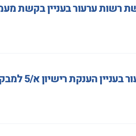
ת רשות ערעור בעניין בקשת מעמד
קת רישיון א/5 למבקש מקלט מדרפור