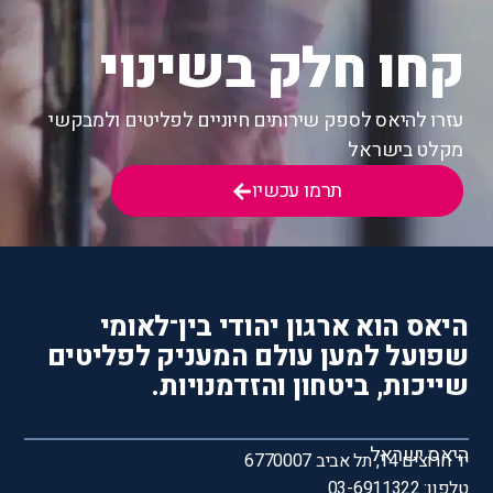
קחו חלק בשינוי
עזרו להיאס לספק שירותים חיוניים לפליטים ולמבקשי
מקלט בישראל
תרמו עכשיו
היאס הוא ארגון יהודי בין־לאומי
שפועל למען עולם המעניק לפליטים
שייכות, ביטחון והזדמנויות.
היאס ישראל
יד חרוצים 14, תל אביב 6770007
טלפון: 03-6911322