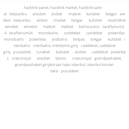
hacklink panel, hacklink market, hacklink satın
al
betparibu
aresbet
alobet
rinabet
kulisbet
betgar
are
sbet
betparibu
alobet
rinabet
betgar
kulisbet
madridbet
winxbet
winxbet
matbet
matbet
bahiscasino
taraftarium2
4
taraftarium24
monobahis
caddebet
caddebet
pokerklas
monobahis
pokerklas
jestbahis
betpas
betgar
kulisbet
i
nterbahis
interbahis, interbahis giriş
caddebet, caddebet
giriş
pusulabet
lunabet
kulisbet
alobet
caddebet
pokerkla
s
cratosroyal
aresbet
betcio
cratosroyal
grandpashabet,
grandpashabet giriş
korsan taksi istanbul, istanbul korsan
taksi
pusulabet