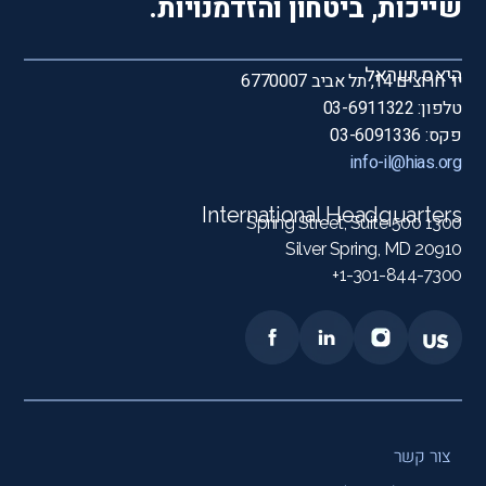
שייכות, ביטחון והזדמנויות.
היאס ישראל
יד חרוצים 14, תל אביב 6770007
טלפון: 03-6911322
פקס: 03-6091336
info-il@hias.org
International Headquarters
1300 Spring Street, Suite 500
Silver Spring, MD 20910
1-301-844-7300+
צור קשר