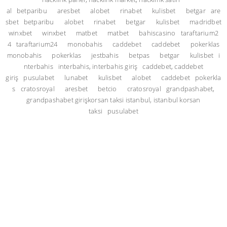
al
betparibu
aresbet
alobet
rinabet
kulisbet
betgar
are
sbet
betparibu
alobet
rinabet
betgar
kulisbet
madridbet
winxbet
winxbet
matbet
matbet
bahiscasino
taraftarium2
4
taraftarium24
monobahis
caddebet
caddebet
pokerklas
monobahis
pokerklas
jestbahis
betpas
betgar
kulisbet
i
nterbahis
interbahis, interbahis giriş
caddebet, caddebet
giriş
pusulabet
lunabet
kulisbet
alobet
caddebet
pokerkla
s
cratosroyal
aresbet
betcio
cratosroyal
grandpashabet,
grandpashabet giriş
korsan taksi istanbul, istanbul korsan
taksi
pusulabet