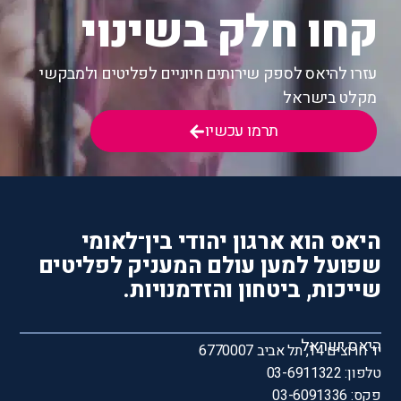
קחו חלק בשינוי
עזרו להיאס לספק שירותים חיוניים לפליטים ולמבקשי
מקלט בישראל
תרמו עכשיו
היאס הוא ארגון יהודי בין־לאומי
שפועל למען עולם המעניק לפליטים
שייכות, ביטחון והזדמנויות.
היאס ישראל
יד חרוצים 14, תל אביב 6770007
טלפון: 03-6911322
פקס: 03-6091336