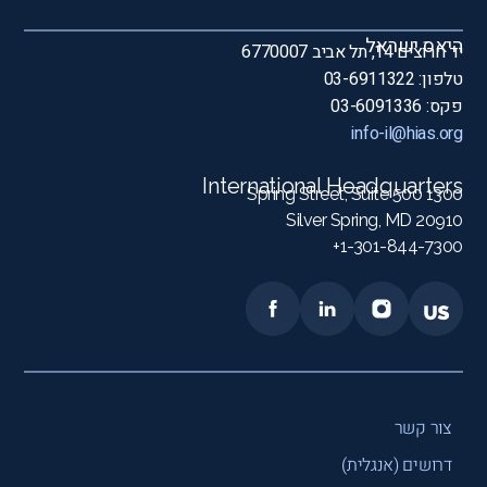
היאס ישראל
יד חרוצים 14, תל אביב 6770007
טלפון: 03-6911322
פקס: 03-6091336
info-il@hias.org
International Headquarters
1300 Spring Street, Suite 500
Silver Spring, MD 20910
1-301-844-7300+
צור קשר
דרושים (אנגלית)