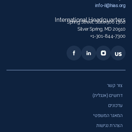
info-il@hias.org
International Headquarters
1300 Spring Street, Suite 500
Silver Spring, MD 20910
1-301-844-7300+
צור קשר
דרושים (אנגלית)
עדכונים
המאגר המשפטי
הצהרת נגישות