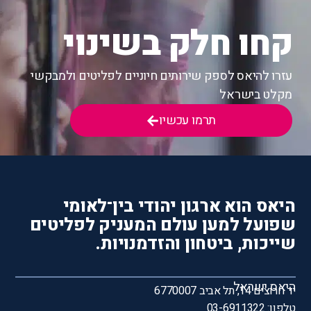
קחו חלק בשינוי
עזרו להיאס לספק שירותים חיוניים לפליטים ולמבקשי
מקלט בישראל
תרמו עכשיו
היאס הוא ארגון יהודי בין־לאומי
שפועל למען עולם המעניק לפליטים
שייכות, ביטחון והזדמנויות.
היאס ישראל
יד חרוצים 14, תל אביב 6770007
טלפון: 03-6911322