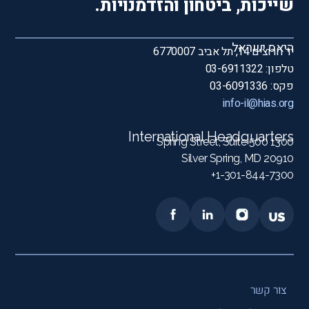
שייכות, ביטחון והזדמנויות.
היאס ישראל
יד חרוצים 14, תל אביב 6770007
טלפון: 03-6911322
פקס: 03-6091336
info-il@hias.org
International Headquarters
1300 Spring Street, Suite 500
Silver Spring, MD 20910
1-301-844-7300+
צור קשר