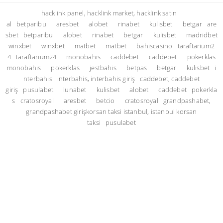
hacklink panel, hacklink market, hacklink satın
al
betparibu
aresbet
alobet
rinabet
kulisbet
betgar
are
sbet
betparibu
alobet
rinabet
betgar
kulisbet
madridbet
winxbet
winxbet
matbet
matbet
bahiscasino
taraftarium2
4
taraftarium24
monobahis
caddebet
caddebet
pokerklas
monobahis
pokerklas
jestbahis
betpas
betgar
kulisbet
i
nterbahis
interbahis, interbahis giriş
caddebet, caddebet
giriş
pusulabet
lunabet
kulisbet
alobet
caddebet
pokerkla
s
cratosroyal
aresbet
betcio
cratosroyal
grandpashabet,
grandpashabet giriş
korsan taksi istanbul, istanbul korsan
taksi
pusulabet