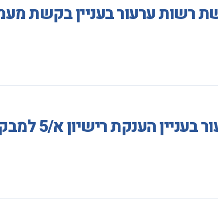
ת רשות ערעור בעניין בקשת מעמד
קת רישיון א/5 למבקש מקלט מדרפור