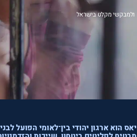
ם ולמבקשי מקלט בישראל
אס הוא ארגון יהודי בין־לאומי הפועל לבני
בטיח לפליטים ביטחון, שייכות והזדמנויות