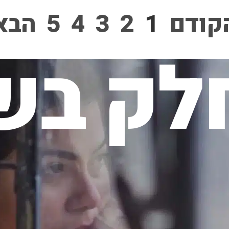
קודם
1
2
3
4
5
הבא
לק בשי