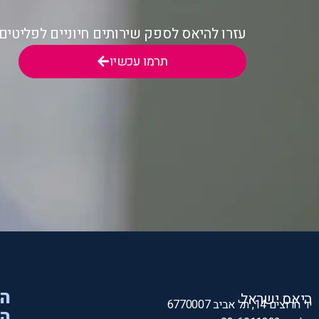
עזרו להיאס לספק שירותים חיוניים לפליטי
תרמו עכשיו
הי
היאס ישראל
יד חרוצים 14, תל אביב 6770007
המ