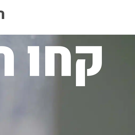
ה
קחו ח