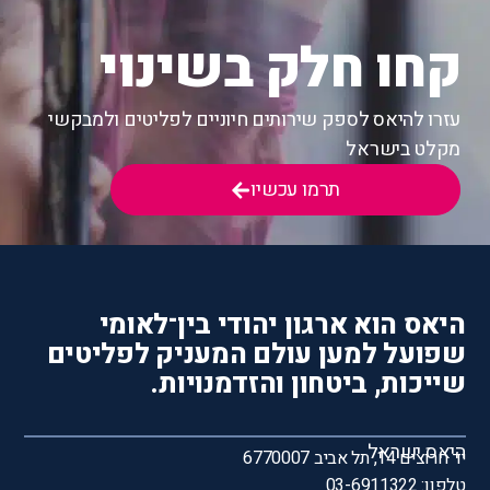
קחו חלק בשינוי
עזרו להיאס לספק שירותים חיוניים לפליטים ולמבקשי
מקלט בישראל
תרמו עכשיו
היאס הוא ארגון יהודי בין־לאומי
שפועל למען עולם המעניק לפליטים
שייכות, ביטחון והזדמנויות.
היאס ישראל
יד חרוצים 14, תל אביב 6770007
טלפון: 03-6911322