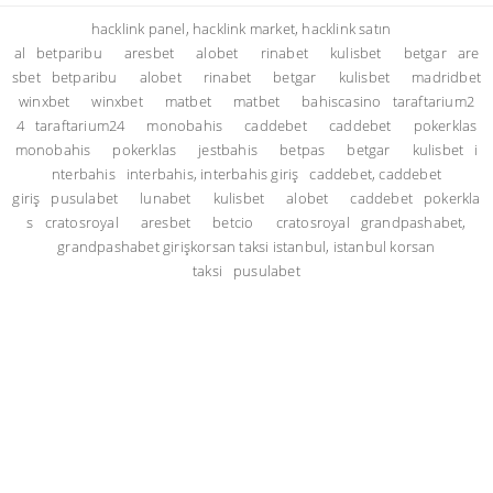
hacklink panel, hacklink market, hacklink satın
al
betparibu
aresbet
alobet
rinabet
kulisbet
betgar
are
sbet
betparibu
alobet
rinabet
betgar
kulisbet
madridbet
winxbet
winxbet
matbet
matbet
bahiscasino
taraftarium2
4
taraftarium24
monobahis
caddebet
caddebet
pokerklas
monobahis
pokerklas
jestbahis
betpas
betgar
kulisbet
i
nterbahis
interbahis, interbahis giriş
caddebet, caddebet
giriş
pusulabet
lunabet
kulisbet
alobet
caddebet
pokerkla
s
cratosroyal
aresbet
betcio
cratosroyal
grandpashabet,
grandpashabet giriş
korsan taksi istanbul, istanbul korsan
taksi
pusulabet