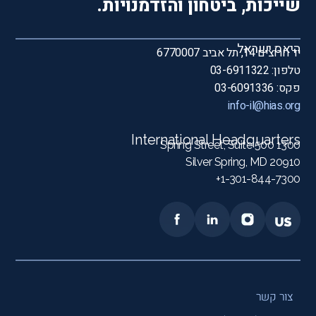
שייכות, ביטחון והזדמנויות.
היאס ישראל
יד חרוצים 14, תל אביב 6770007
טלפון: 03-6911322
פקס: 03-6091336
info-il@hias.org
International Headquarters
1300 Spring Street, Suite 500
Silver Spring, MD 20910
1-301-844-7300+
צור קשר