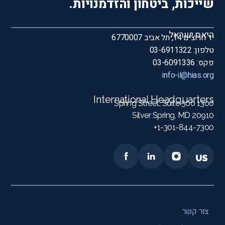
שייכות, ביטחון והזדמנויות.
היאס ישראל
יד חרוצים 14, תל אביב 6770007
טלפון: 03-6911322
פקס: 03-6091336
info-il@hias.org
International Headquarters
1300 Spring Street, Suite 500
Silver Spring, MD 20910
1-301-844-7300+
צור קשר