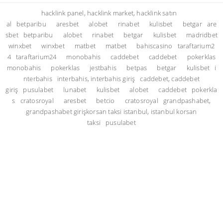
hacklink panel, hacklink market, hacklink satın
al
betparibu
aresbet
alobet
rinabet
kulisbet
betgar
are
sbet
betparibu
alobet
rinabet
betgar
kulisbet
madridbet
winxbet
winxbet
matbet
matbet
bahiscasino
taraftarium2
4
taraftarium24
monobahis
caddebet
caddebet
pokerklas
monobahis
pokerklas
jestbahis
betpas
betgar
kulisbet
i
nterbahis
interbahis, interbahis giriş
caddebet, caddebet
giriş
pusulabet
lunabet
kulisbet
alobet
caddebet
pokerkla
s
cratosroyal
aresbet
betcio
cratosroyal
grandpashabet,
grandpashabet giriş
korsan taksi istanbul, istanbul korsan
taksi
pusulabet