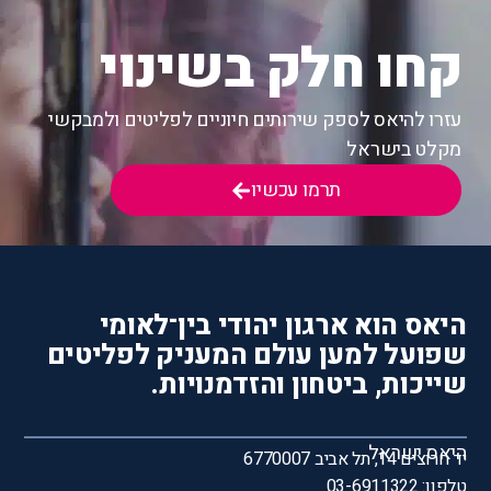
קחו חלק בשינוי
עזרו להיאס לספק שירותים חיוניים לפליטים ולמבקשי
מקלט בישראל
תרמו עכשיו
היאס הוא ארגון יהודי בין־לאומי
שפועל למען עולם המעניק לפליטים
שייכות, ביטחון והזדמנויות.
היאס ישראל
יד חרוצים 14, תל אביב 6770007
טלפון: 03-6911322