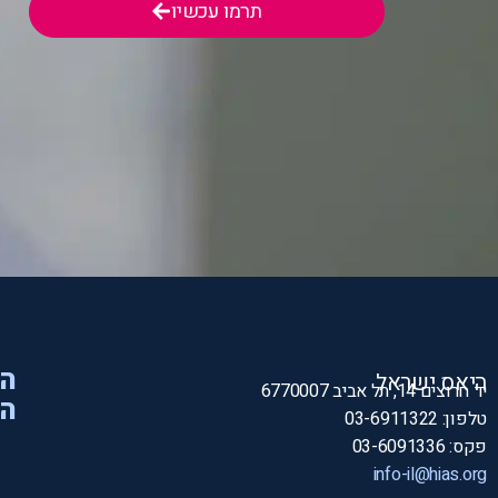
תרמו עכשיו
הי
היאס ישראל
יד חרוצים 14, תל אביב 6770007
המ
טלפון: 03-6911322
פקס: 03-6091336
info-il@hias.org