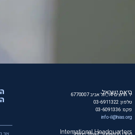
הי
היאס ישראל
יד חרוצים 14, תל אביב 6770007
המ
טלפון: 03-6911322
פקס: 03-6091336
info-il@hias.org
International Headquarters
צור ק
1300 Spring Street, Suite 500