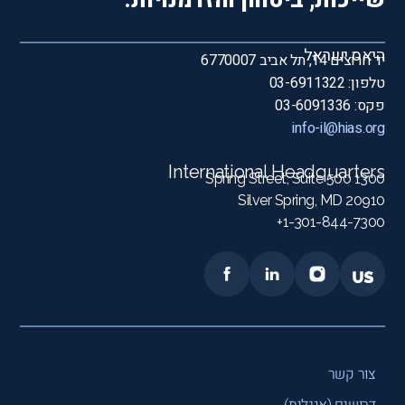
שייכות, ביטחון והזדמנויות.
היאס ישראל
יד חרוצים 14, תל אביב 6770007
טלפון: 03-6911322
פקס: 03-6091336
info-il@hias.org
International Headquarters
1300 Spring Street, Suite 500
Silver Spring, MD 20910
1-301-844-7300+
צור קשר
דרושים (אנגלית)