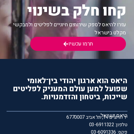
קחו חלק בשינוי
עזרו להיאס לספק שירותים חיוניים לפליטים ולמבקשי
מקלט בישראל
תרמו עכשיו
היאס הוא ארגון יהודי בין־לאומי
שפועל למען עולם המעניק לפליטים
שייכות, ביטחון והזדמנויות.
היאס ישראל
יד חרוצים 14, תל אביב 6770007
טלפון: 03-6911322
פקס: 03-6091336