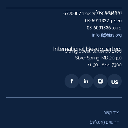
היאס ישראל
יד חרוצים 14, תל אביב 6770007
טלפון: 03-6911322
פקס: 03-6091336
info-il@hias.org
International Headquarters
1300 Spring Street, Suite 500
Silver Spring, MD 20910
1-301-844-7300+
צור קשר
דרושים (אנגלית)