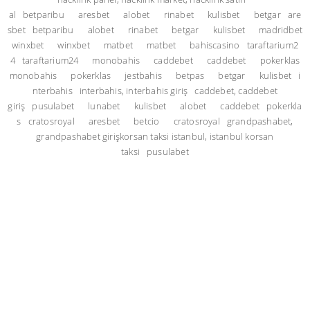
al
betparibu
aresbet
alobet
rinabet
kulisbet
betgar
are
sbet
betparibu
alobet
rinabet
betgar
kulisbet
madridbet
winxbet
winxbet
matbet
matbet
bahiscasino
taraftarium2
4
taraftarium24
monobahis
caddebet
caddebet
pokerklas
monobahis
pokerklas
jestbahis
betpas
betgar
kulisbet
i
nterbahis
interbahis, interbahis giriş
caddebet, caddebet
giriş
pusulabet
lunabet
kulisbet
alobet
caddebet
pokerkla
s
cratosroyal
aresbet
betcio
cratosroyal
grandpashabet,
grandpashabet giriş
korsan taksi istanbul, istanbul korsan
taksi
pusulabet